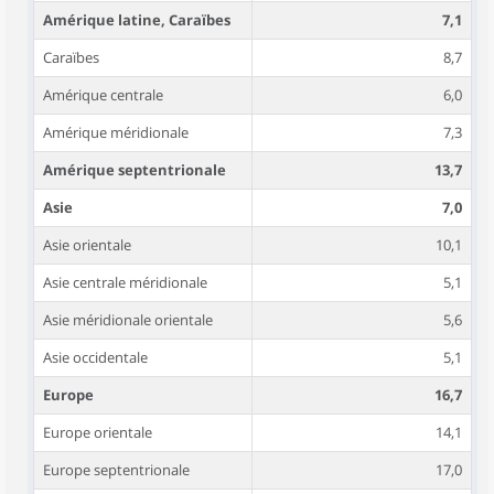
Amérique latine, Caraïbes
7,1
Caraïbes
8,7
Amérique centrale
6,0
Amérique méridionale
7,3
Amérique septentrionale
13,7
Asie
7,0
Asie orientale
10,1
Asie centrale méridionale
5,1
Asie méridionale orientale
5,6
Asie occidentale
5,1
Europe
16,7
Europe orientale
14,1
Europe septentrionale
17,0