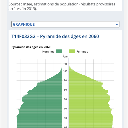
Source : Insee, estimations de population (résultats provisoires
arrêtés fin 2013).
T14F032G2
–
Pyramide des âges en 2060
Pyramide des âges en 2060
Hommes
Femmes
Âge
108
100
90
80
70
60
50
40