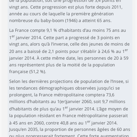
de la population, soit une progression de 3,4 points en
vingt ans. Cette progression est plus forte depuis 2011,
année au cours de laquelle la première génération
nombreuse du baby-boom (1946) a atteint 65 ans.
La France compte 9,1 % d’habitants d’au moins 75 ans au
er
1
janvier 2014. Cette part a progressé de 3 points en
vingt ans, alors qu’à l’inverse, celle des jeunes de moins de
er
20 ans a baissé de 2,1 points pour s’établir à 24,6 % au 1
janvier 2014. À cette même date, les personnes de 20 à 59
ans représentent plus de la moitié de la population
française (51,2 %).
Selon les dernières projections de population de l’Insee, si
les tendances démographiques observées jusqu’ici se
prolongent, la France métropolitaine comptera 73,6
millions d’habitants au 1(er)janvier 2060, soit 9,7 millions
er
d’habitants de plus qu’au 1
janvier 2014. L’âge moyen de
la population résidant en France métropolitaine passerait
er
à 45 ans en 2060, contre 40,8 ans au 1
janvier 2014.
Jusqu’en 2035, la proportion de personnes âgées de 60 ans
ou plus progresserait fortement. Cette forte augmentation