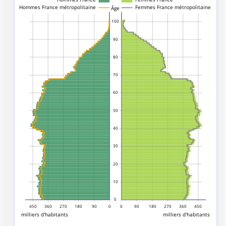
Hommes France métropolitaine
Femmes France métropolitaine
Âge
100
90
80
70
60
50
40
30
20
10
0
450
360
270
180
90
0
0
90
180
270
360
450
milliers d'habitants
milliers d'habitants