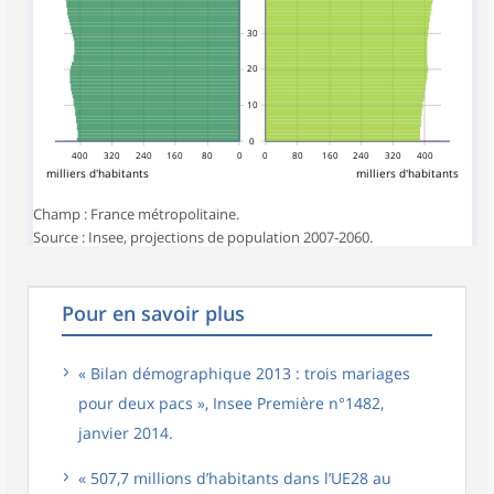
30
20
10
0
400
320
240
160
80
0
0
80
160
240
320
400
milliers d'habitants
milliers d'habitants
Champ : France métropolitaine.
Source : Insee, projections de population 2007-2060.
Pour en savoir plus
« Bilan démographique 2013 : trois mariages
pour deux pacs », Insee Première n°1482,
janvier 2014.
« 507,7 millions d’habitants dans l’UE28 au