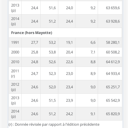
2013
24,4
51,6
24,0
9,2
63 659,6
(p)
2014
24,4
51,2
24,4
9,2
63 928,6
(p)
France (hors Mayotte)
1991
27,7
53,2
19,1
6,6
58 280,1
2000
25,8
53,8
20,4
7,1
60 508,2
2010
24,8
52,6
22,6
8,8
64 612,9
2011
24,7
52,3
23,0
8,9
64 933,4
(r)
2012
24,6
52,0
23,4
9,0
65 251,7
(p)
2013
24,6
51,5
23,9
9,0
65 542,9
(p)
2014
24,6
51,2
24,2
9,1
65 820,9
(p)
(r) : Donnée révisée par rapport à l'édition précédente