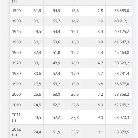
(1)
1920
31,3
54,9
13,8
2,8
38 383,0
1930
30,1
55,7
14,2
2,9
40 912,1
1946
29,5
54,4
16,1
3,4
40 125,2
1950
30,1
53,6
16,3
3,8
41 647,3
1960
32,3
51,0
16,7
4,3
45 464,8
1970
33,1
48,9
18,0
4,7
50 528,2
1980
30,6
52,4
17,0
5,7
53 731,4
1990
27,8
53,2
19,0
6,8
56 577,0
2000
25,6
53,8
20,6
7,2
58 858,2
2010
24,5
52,7
22,8
8,9
62 765,2
2011
24,5
52,2
23,3
9,0
63 070,3
(r)
2012
24,4
51,9
23,7
9,1
63 378,5
(p)