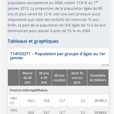
er
population européenne en 2060, contre 17,8 % au 1
janvier 2012. La proportion de la population âgée de 80
ans et plus serait de 12 %, soit une part presque aussi
importante que celle des enfants de moins de 15 ans.
Enfin, la part de la population de l’UE âgée de 15 à 64 ans
diminuerait pour passer à près de 55 % en 2060.
Tableaux et graphiques
T14F032T1
–
Population par groupe d'âges au 1er
janvier
en %
Moins
20 ans
dont 75
60 ans
Ensemble
de 20
à 59
ans ou
ou plus
en milliers
ans
ans
plus
France métropolitaine
1901
34,3
53,0
12,7
2,5
38 485,9
(1)
1910
33,6
53,7
12,7
2,5
39 089,0