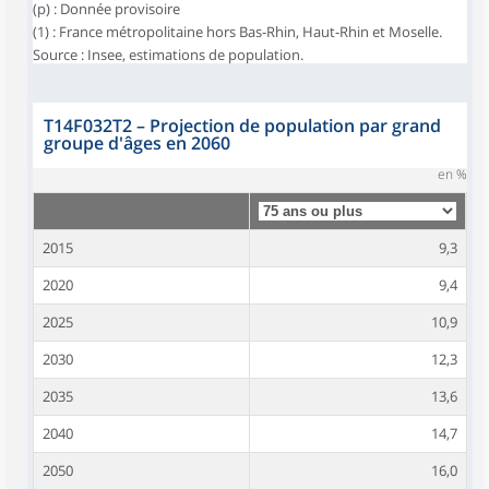
(p) : Donnée provisoire
(1) : France métropolitaine hors Bas-Rhin, Haut-Rhin et Moselle.
Source : Insee, estimations de population.
T14F032T2
–
Projection de population par grand
groupe d'âges en 2060
en %
2015
9,3
2020
9,4
2025
10,9
2030
12,3
2035
13,6
2040
14,7
2050
16,0