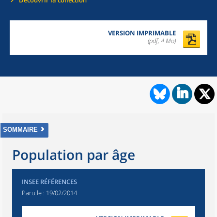
Découvrir la collection
VERSION IMPRIMABLE
(pdf, 4 Mo)
SOMMAIRE
Population par âge
INSEE RÉFÉRENCES
Paru le :
19/02/2014