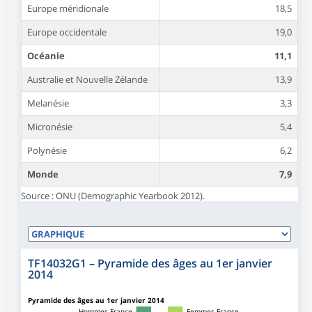
Europe méridionale
18,5
Europe occidentale
19,0
Océanie
11,1
Australie et Nouvelle Zélande
13,9
Melanésie
3,3
Micronésie
5,4
Polynésie
6,2
Monde
7,9
Source : ONU (Demographic Yearbook 2012).
TF14032G1
–
Pyramide des âges au 1er janvier
2014
Pyramide des âges au 1er janvier 2014
Hommes France
Femmes France