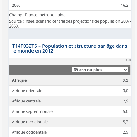
2060
16,2
Champ : France métropolitaine.
Source : Insee, scénario central des projections de population 2007-
2060.
T14F032T5
–
Population et structure par âge dans
le monde en 2012
en %
Afrique
3,5
Afrique orientale
3,0
Afrique centrale
2,9
Afrique septentrionale
5,0
Afrique méridionale
5,2
Afrique occidentale
2,9