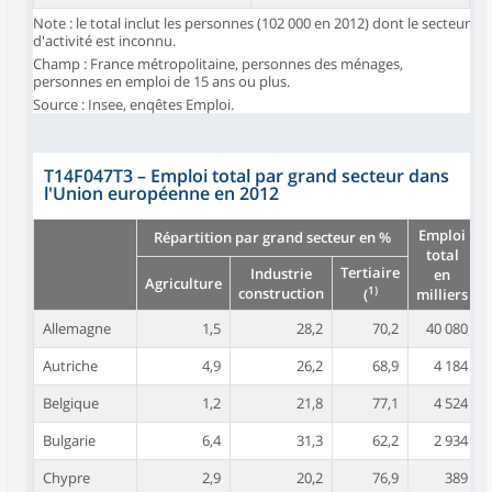
Note : le total inclut les personnes (102 000 en 2012) dont le secteur
d'activité est inconnu.
Champ : France métropolitaine, personnes des ménages,
personnes en emploi de 15 ans ou plus.
Source : Insee, enqêtes Emploi.
T14F047T3
–
Emploi total par grand secteur dans
l'Union européenne en 2012
Emploi
Répartition par grand secteur en %
total
Tertiaire
Industrie
en
Agriculture
1)
construction
milliers
(
Allemagne
1,5
28,2
70,2
40 080
Autriche
4,9
26,2
68,9
4 184
Belgique
1,2
21,8
77,1
4 524
Bulgarie
6,4
31,3
62,2
2 934
Chypre
2,9
20,2
76,9
389