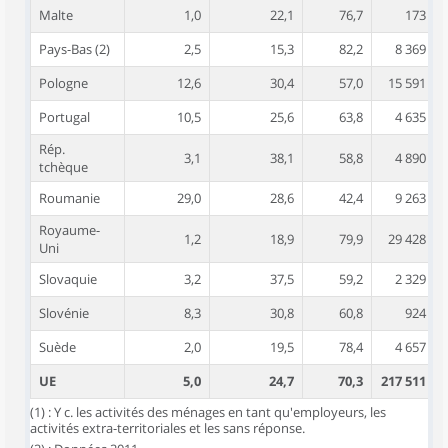
Malte
1,0
22,1
76,7
173
Pays-Bas (2)
2,5
15,3
82,2
8 369
Pologne
12,6
30,4
57,0
15 591
Portugal
10,5
25,6
63,8
4 635
Rép.
3,1
38,1
58,8
4 890
tchèque
Roumanie
29,0
28,6
42,4
9 263
Royaume-
1,2
18,9
79,9
29 428
Uni
Slovaquie
3,2
37,5
59,2
2 329
Slovénie
8,3
30,8
60,8
924
Suède
2,0
19,5
78,4
4 657
UE
5,0
24,7
70,3
217 511
(1) : Y c. les activités des ménages en tant qu'employeurs, les
activités extra-territoriales et les sans réponse.