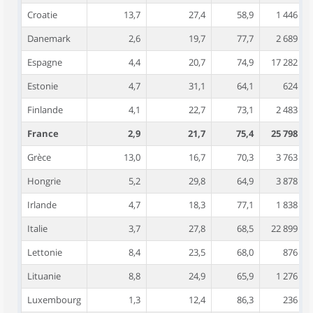
Croatie
13,7
27,4
58,9
1 446
Danemark
2,6
19,7
77,7
2 689
Espagne
4,4
20,7
74,9
17 282
Estonie
4,7
31,1
64,1
624
Finlande
4,1
22,7
73,1
2 483
France
2,9
21,7
75,4
25 798
Grèce
13,0
16,7
70,3
3 763
Hongrie
5,2
29,8
64,9
3 878
Irlande
4,7
18,3
77,1
1 838
Italie
3,7
27,8
68,5
22 899
Lettonie
8,4
23,5
68,0
876
Lituanie
8,8
24,9
65,9
1 276
Luxembourg
1,3
12,4
86,3
236