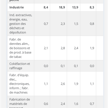
Industrie
8,4
18,9
13,9
8,3
18
Ind. extractives,
énergie, eau,
gestion des
0,7
2,3
1,5
0,8
déchets et
dépollution
Fabr. de
denrées alim.,
de boissons et
2,1
2,8
2,4
1,9
de prod. à base
de tabac
Cokéfaction et
0,0
0,1
0,1
0,0
raffinage
Fabr. d'équip.
élec.,
électroniques,
1,1
2,6
1,9
1,1
inform. ; fabr.
de machines
Fabrication de
matériels de
0,6
2,4
1,6
0,7