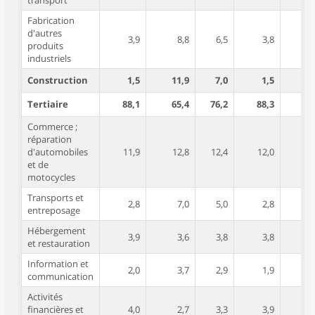
transport
Fabrication
d'autres
3,9
8,8
6,5
3,8
produits
industriels
Construction
1,5
11,9
7,0
1,5
11
Tertiaire
88,1
65,4
76,2
88,3
65
Commerce ;
réparation
d'automobiles
11,9
12,8
12,4
12,0
12
et de
motocycles
Transports et
2,8
7,0
5,0
2,8
entreposage
Hébergement
3,9
3,6
3,8
3,8
et restauration
Information et
2,0
3,7
2,9
1,9
communication
Activités
financières et
4,0
2,7
3,3
3,9