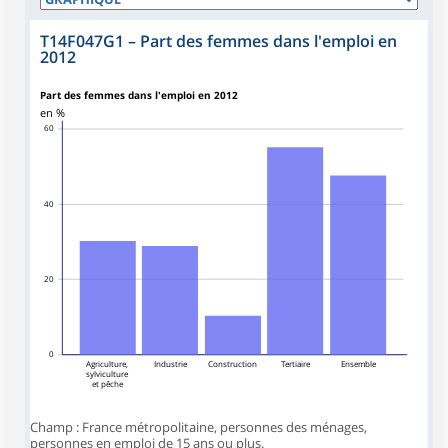
T14F047G1
–
Part des femmes dans l'emploi en
2012
Part des femmes dans l'emploi en 2012
en %
60
40
20
0
Agriculture,
Industrie
Construction
Tertiaire
Ensemble
sylviculture
et pêche
Champ : France métropolitaine, personnes des ménages,
personnes en emploi de 15 ans ou plus.