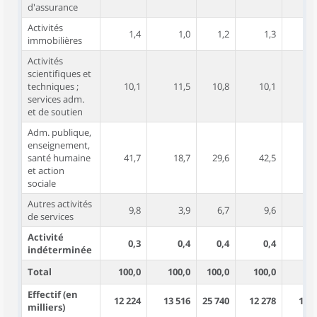
d'assurance
Activités
1,4
1,0
1,2
1,3
immobilières
Activités
scientifiques et
techniques ;
10,1
11,5
10,8
10,1
11
services adm.
et de soutien
Adm. publique,
enseignement,
santé humaine
41,7
18,7
29,6
42,5
18
et action
sociale
Autres activités
9,8
3,9
6,7
9,6
de services
Activité
0,3
0,4
0,4
0,4
0
indéterminée
Total
100,0
100,0
100,0
100,0
100
Effectif (en
12 224
13 516
25 740
12 278
13 4
milliers)