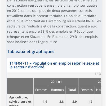
Dans l’Union européenne, les secteurs de l’industrie et la
construction regroupent ensemble un emploi sur quatre
en 2012, tandis que plus de deux personnes sur trois
travaillent dans le secteur tertiaire. Le poids du tertiaire
est le plus important au Luxembourg où il atteint 86 %. Les
secteurs de l’industrie et de la construction, quant à eux,
représentent encore 38 % des emplois en République
tchèque et en Slovaquie. En Roumanie, 29 % des emplois
sont localisés dans l’agriculture.
Tableaux et graphiques
T14F047T1
–
Population en emploi selon le sexe et
le secteur d'activité
en %
2011 (r)
2012
Femmes
Hommes
Total
Femmes
Homm
Agriculture,
sylviculture et
1,9
3,8
2,9
1,9
3
pêche