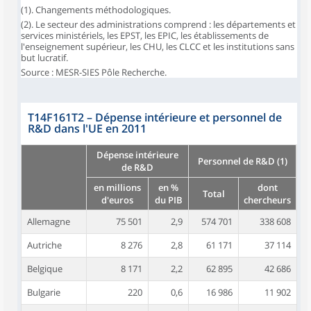
(1). Changements méthodologiques.
(2). Le secteur des administrations comprend : les départements et
services ministériels, les EPST, les EPIC, les établissements de
l'enseignement supérieur, les CHU, les CLCC et les institutions sans
but lucratif.
Source : MESR-SIES Pôle Recherche.
T14F161T2
–
Dépense intérieure et personnel de
R&D dans l'UE en 2011
Dépense intérieure
Personnel de R&D (1)
de R&D
en millions
en %
dont
Total
d'euros
du PIB
chercheurs
Allemagne
75 501
2,9
574 701
338 608
Autriche
8 276
2,8
61 171
37 114
Belgique
8 171
2,2
62 895
42 686
Bulgarie
220
0,6
16 986
11 902