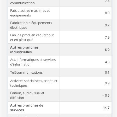
7,6
communication
Fab. d'autres machines et
8,0
équipements
Fabrication d'équipements
9,2
électriques
Fab. de prod. en caoutchouc
7,9
et en plastique
Autres branches
6,0
industrielles
Act. informatiques et services
4,3
d'information
Télécommunications
0,1
Activités spécialisées, scient. et
9,9
techniques
Édition, audiovisuel et
– 0,6
diffusion
Autres branches de
14,7
services