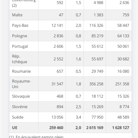
592
1,5
4 988
2 636
(2)
Malte
47
0,7
1 383
759
Pays-Bas
12 141
2,0
116 326
58 447
Pologne
2 836
0,8
85 219
64 133
Portugal
2 606
1,5
55 612
50 061
Rép.
2 552
1,6
55 697
30 682
tchèque
Roumanie
657
0,5
29 749
16 080
Royaume-
31 547
1,8
356 258
251 358
Uni
Slovaquie
468
0,7
18 112
15 326
Slovénie
894
2,5
15 269
8 774
Suède
13 056
3,4
77 950
48 589
UE
259 460
2,0
2 615 169
1 628 127
(1). En équivalent-temps plein.