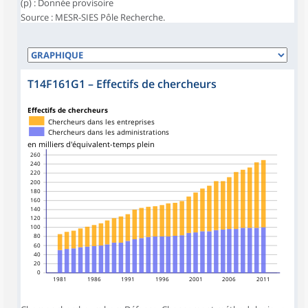
(p) : Donnée provisoire
Source : MESR-SIES Pôle Recherche.
T14F161G1
–
Effectifs de chercheurs
Effectifs de chercheurs
Chercheurs dans les entreprises
Chercheurs dans les administrations
en milliers d'équivalent-temps plein
260
240
220
200
180
160
140
120
100
80
60
40
20
0
1981
1986
1991
1996
2001
2006
2011