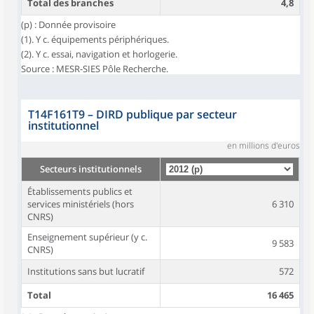
Total des branches
4,8
(p) : Donnée provisoire
(1). Y c. équipements périphériques.
(2). Y c. essai, navigation et horlogerie.
Source : MESR-SIES Pôle Recherche.
T14F161T9
–
DIRD publique par secteur
institutionnel
en millions d'euros
Secteurs institutionnels
Établissements publics et
services ministériels (hors
6 310
CNRS)
Enseignement supérieur (y c.
9 583
CNRS)
Institutions sans but lucratif
572
Total
16 465