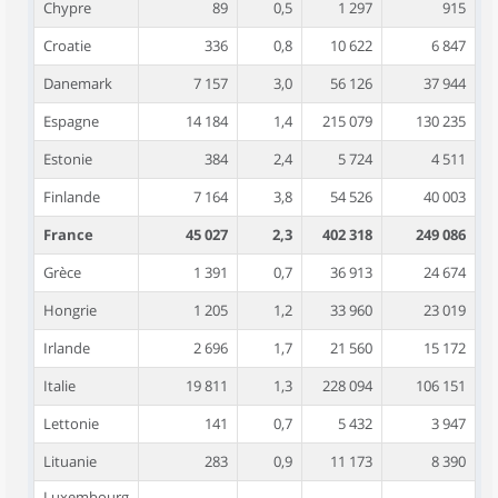
Chypre
89
0,5
1 297
915
Croatie
336
0,8
10 622
6 847
Danemark
7 157
3,0
56 126
37 944
Espagne
14 184
1,4
215 079
130 235
Estonie
384
2,4
5 724
4 511
Finlande
7 164
3,8
54 526
40 003
France
45 027
2,3
402 318
249 086
Grèce
1 391
0,7
36 913
24 674
Hongrie
1 205
1,2
33 960
23 019
Irlande
2 696
1,7
21 560
15 172
Italie
19 811
1,3
228 094
106 151
Lettonie
141
0,7
5 432
3 947
Lituanie
283
0,9
11 173
8 390
Luxembourg