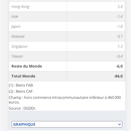
Hong-Kong
5,4
Inde
-1,4
Japon
-1,8
Malaisie
0,7
Singapour
1,3
Taïwan
-0,4
Reste du Monde
-6,0
Total Monde
-84,0
(1) : Biens FAB.
(2) : Biens CAF.
Champ : hors commerce intracommunautaire inférieur à 460 000
euros.
Source : DGDDI.