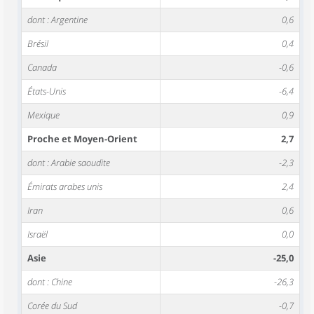
dont : Argentine
0,6
Brésil
0,4
Canada
-0,6
États-Unis
-6,4
Mexique
0,9
Proche et Moyen-Orient
2,7
dont : Arabie saoudite
-2,3
Émirats arabes unis
2,4
Iran
0,6
Israël
0,0
Asie
-25,0
dont : Chine
-26,3
Corée du Sud
-0,7