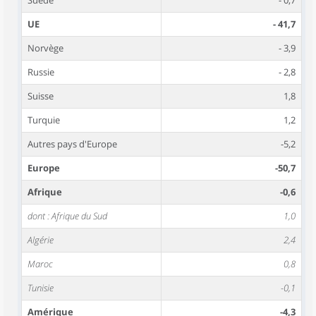
Suède
- 0,7
UE
- 41,7
Norvège
- 3,9
Russie
- 2,8
Suisse
1,8
Turquie
1,2
Autres pays d'Europe
-5,2
Europe
-50,7
Afrique
-0,6
dont : Afrique du Sud
1,0
Algérie
2,4
Maroc
0,8
Tunisie
-0,1
Amérique
-4,3