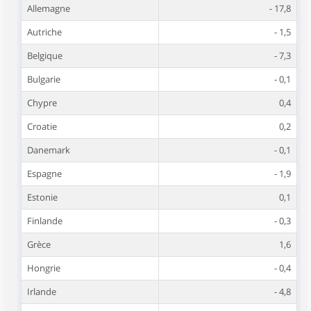
Allemagne
- 17,8
Autriche
- 1,5
Belgique
- 7,3
Bulgarie
- 0,1
Chypre
0,4
Croatie
0,2
Danemark
- 0,1
Espagne
- 1,9
Estonie
0,1
Finlande
- 0,3
Grèce
1,6
Hongrie
- 0,4
Irlande
- 4,8