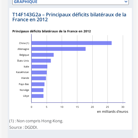
T14F143G2a
–
Principaux déficits bilatéraux de la
France en 2012
Principaux déficits bilatéraux de la France en 2012
Chine (1)
Allemagne
Belgique
États-Unis
Italie
Kazakhstan
Irlande
Pays-Bas
Norvège
Libye
0
5
10
15
20
25
30
en milliards d'euros
(1) : Non compris Hong-Kong.
Source : DGDDI.