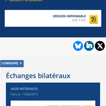
Découvrir la collection
VERSION IMPRIMABLE
(pdf, 4 Mo)
SOMMAIRE
Échanges bilatéraux
INSEE RÉFÉRENCES
Paru le :
19/02/2014