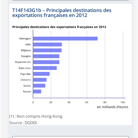
T14F143G1b
–
Principales destinations des
exportations françaises en 2012
Principales destinations des exportations françaises en 2012
Allemagne
Italie
Belgique
Espagne
Royaume-Uni
États-Unis
Pays-Bas
Chine (1)
Suisse
Russie
0
20
40
60
80
100
en milliards d'euros
(1) : Non compris Hong-Kong.
Source : DGDDI.