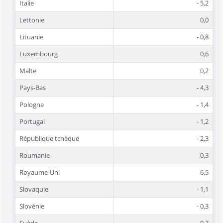
Italie
- 5,2
Lettonie
0,0
Lituanie
- 0,8
Luxembourg
0,6
Malte
0,2
Pays-Bas
- 4,3
Pologne
- 1,4
Portugal
- 1,2
République tchèque
- 2,3
Roumanie
0,3
Royaume-Uni
6,5
Slovaquie
- 1,1
Slovénie
- 0,3