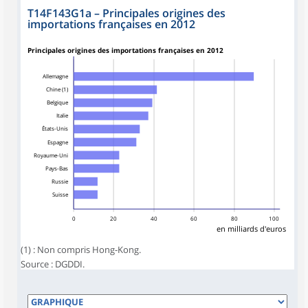
T14F143G1a
–
Principales origines des
importations françaises en 2012
Principales origines des importations françaises en 2012
Allemagne
Chine (1)
Belgique
Italie
États-Unis
Espagne
Royaume-Uni
Pays-Bas
Russie
Suisse
0
20
40
60
80
100
en milliards d'euros
(1) : Non compris Hong-Kong.
Source : DGDDI.