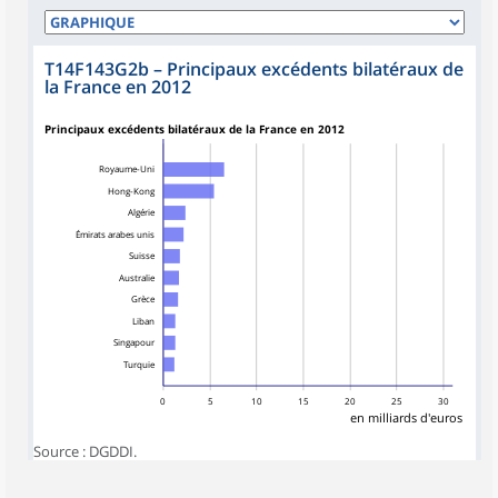
T14F143G2b
–
Principaux excédents bilatéraux de
la France en 2012
Principaux excédents bilatéraux de la France en 2012
Royaume-Uni
Hong-Kong
Algérie
Émirats arabes unis
Suisse
Australie
Grèce
Liban
Singapour
Turquie
0
5
10
15
20
25
30
en milliards d'euros
Source : DGDDI.