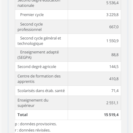
Second degré éducation
5 536,4
nationale
Premier cycle
3 229,8
Second cycle
667,0
professionnel
Second cycle général et
1 550,9
technologique
Enseignement adapté
88,8
(SEGPA)
Second degré agricole
144,5
Centre de formation des
410,8
apprentis
Scolarisés dans étab. santé
71,4
Enseignement du
2 551,1
supérieur
Total
15 519,4
p : données provisoires.
r : données révisées.