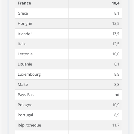
France
10,4
Grèce
8,1
Hongrie
12,5
1
13,9
Irlande
Italie
12,5
Lettonie
10,0
Lituanie
8,1
Luxembourg
8,9
Malte
8,8
Pays-Bas
nd
Pologne
10,9
Portugal
8,9
Rép. tchèque
11,7