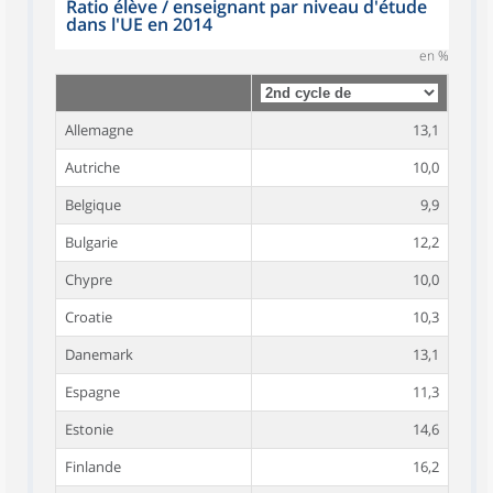
Ratio élève / enseignant par niveau d'étude
dans l'UE en 2014
en %
Allemagne
13,1
Autriche
10,0
Belgique
9,9
Bulgarie
12,2
Chypre
10,0
Croatie
10,3
Danemark
13,1
Espagne
11,3
Estonie
14,6
Finlande
16,2