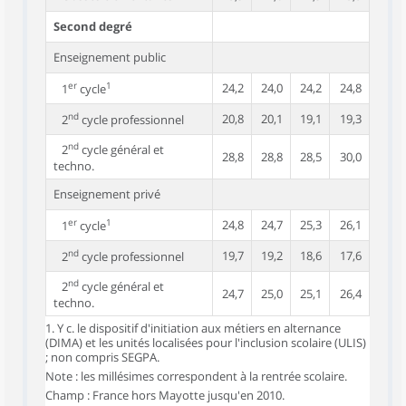
Second degré
Enseignement public
er
1
24,2
24,0
24,2
24,8
1
cycle
nd
20,8
20,1
19,1
19,3
2
cycle professionnel
nd
2
cycle général et
28,8
28,8
28,5
30,0
techno.
Enseignement privé
er
1
24,8
24,7
25,3
26,1
1
cycle
nd
19,7
19,2
18,6
17,6
2
cycle professionnel
nd
2
cycle général et
24,7
25,0
25,1
26,4
techno.
1. Y c. le dispositif d'initiation aux métiers en alternance
(DIMA) et les unités localisées pour l'inclusion scolaire (ULIS)
; non compris SEGPA.
Note : les millésimes correspondent à la rentrée scolaire.
Champ : France hors Mayotte jusqu'en 2010.