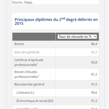
Source : Depp.
nd
Principaux diplômes du 2
degré délivrés en
2015
Brevet
86,4
dont série générale
87,2
Certificat d'aptitude
83,8
1
professionnelle
Brevet d'études
81,2
1
professionnelles
Baccalauréat général
91,5
Littéraire (L)
90,6
Économique et social (ES)
91,2