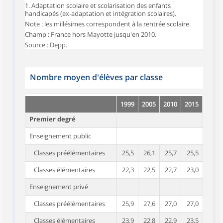
1. Adaptation scolaire et scolarisation des enfants
handicapés (ex-adaptation et intégration scolaires).
Note : les millésimes correspondent à la rentrée scolaire.
Champ : France hors Mayotte jusqu'en 2010.
Source : Depp.
Nombre moyen d'élèves par classe
1999
2005
2010
2015
Premier degré
Enseignement public
Classes préélémentaires
25,5
26,1
25,7
25,5
Classes élémentaires
22,3
22,5
22,7
23,0
Enseignement privé
Classes préélémentaires
25,9
27,6
27,0
27,0
Classes élémentaires
23,9
22,8
22,9
23,5