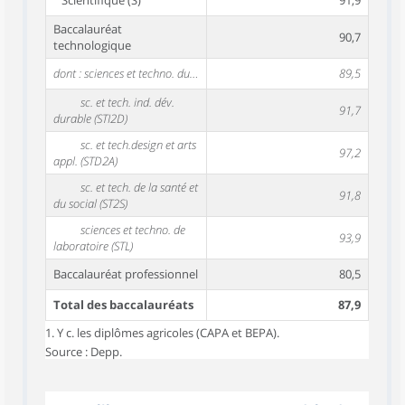
Scientifique (S)
91,9
Baccalauréat
90,7
technologique
dont : sciences et techno. du management et de la gestion (STMG)
89,5
sc. et tech. ind. dév.
91,7
durable (STI2D)
sc. et tech.design et arts
97,2
appl. (STD2A)
sc. et tech. de la santé et
91,8
du social (ST2S)
sciences et techno. de
93,9
laboratoire (STL)
Baccalauréat professionnel
80,5
Total des baccalauréats
87,9
1. Y c. les diplômes agricoles (CAPA et BEPA).
Source : Depp.