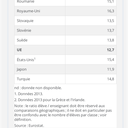
Roumanie
15,1
Royaume-Uni
16,3
Slovaquie
13,5
Slovénie
13,7
Suède
13,8
UE
12,7
1
15,4
États-Unis
Japon
11,9
Turquie
14,8
nd : donnée non disponible.
1. Données 2013.
2. Données 2013 pour la Grèce et l'Irlande.
Note : le ratio élève / enseignant doit être réservé aux
comparaisons géographiques ; il ne doit en particulier pas
être confondu avec le nombre d'élèves par classe ; voir
définition.
Source : Eurostat.