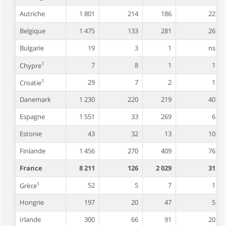
Autriche
1 801
214
186
22
Belgique
1 475
133
281
26
Bulgarie
19
3
1
ns
1
7
8
1
1
Chypre
1
29
7
2
1
Croatie
Danemark
1 230
220
219
40
Espagne
1 551
33
269
6
Estonie
43
32
13
10
Finlande
1 456
270
409
76
France
8 211
126
2 029
31
1
52
5
7
1
Grèce
Hongrie
197
20
47
5
Irlande
300
66
91
20