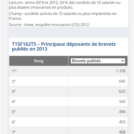
Lecture : entre 2010 et 2012, 24 % des sociétés de 10 salariés ou
plus étaient innovantes en produits.
Champ : sociétés actives de 10 salariés ou plus implantées en
France.
Source : Insee, enquête innovation (CIS) 2012.
T15F162T5
–
Principaux déposants de brevets
publiés en 2013
Rang
er
1 378
1
e
645
2
e
625
3
e
543
4
e
494
5
e
453
6
e
408
7