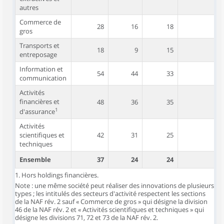
autres
Commerce de
28
16
18
33
gros
Transports et
18
9
15
26
entreposage
Information et
54
44
33
45
communication
Activités
financières et
48
36
35
53
1
d'assurance
Activités
scientifiques et
42
31
25
40
techniques
Ensemble
37
24
24
34
1. Hors holdings financières.
Note : une même société peut réaliser des innovations de plusieurs
types ; les intitulés des secteurs d'activité respectent les sections
de la NAF rév. 2 sauf « Commerce de gros » qui désigne la division
46 de la NAF rév. 2 et « Activités scientifiques et techniques » qui
désigne les divisions 71, 72 et 73 de la NAF rév. 2.