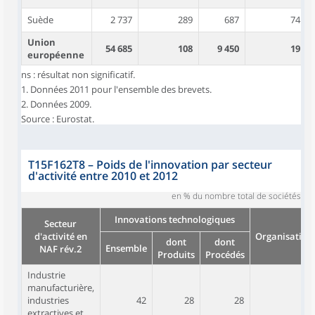
Suède
2 737
289
687
74
Union
54 685
108
9 450
19
européenne
ns : résultat non significatif.
1. Données 2011 pour l'ensemble des brevets.
2. Données 2009.
Source : Eurostat.
T15F162T8
–
Poids de l'innovation par secteur
d'activité entre 2010 et 2012
en % du nombre total de sociétés
Innovations technologiques
Secteur
d'activité en
Organisation
dont
dont
Ensemble
NAF rév.2
Produits
Procédés
Industrie
manufacturière,
industries
42
28
28
34
extractives et