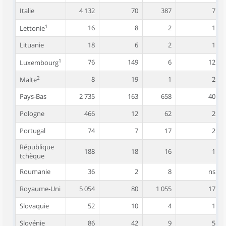
Italie
4 132
70
387
7
1
16
8
2
1
Lettonie
Lituanie
18
6
2
1
1
76
149
6
12
Luxembourg
2
8
19
1
2
Malte
Pays-Bas
2 735
163
658
40
Pologne
466
12
62
2
Portugal
74
7
17
2
République
188
18
16
1
tchèque
Roumanie
36
2
8
ns
Royaume-Uni
5 054
80
1 055
17
Slovaquie
52
10
4
1
Slovénie
86
42
9
5