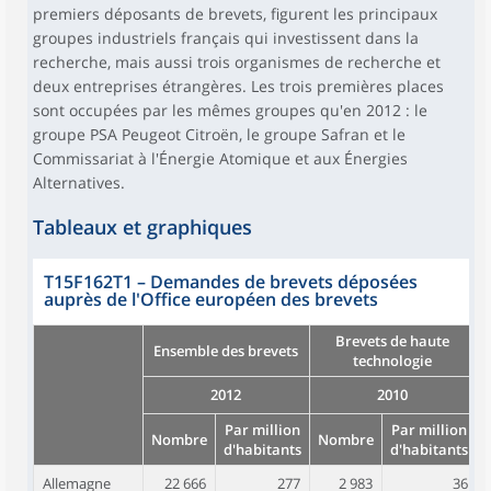
premiers déposants de brevets, figurent les principaux
groupes industriels français qui investissent dans la
recherche, mais aussi trois organismes de recherche et
deux entreprises étrangères. Les trois premières places
sont occupées par les mêmes groupes qu'en 2012 : le
groupe PSA Peugeot Citroën, le groupe Safran et le
Commissariat à l'Énergie Atomique et aux Énergies
Alternatives.
Tableaux et graphiques
T15F162T1
–
Demandes de brevets déposées
auprès de l'Office européen des brevets
Brevets de haute
Ensemble des brevets
technologie
2012
2010
Par million
Par million
Nombre
Nombre
d'habitants
d'habitants
Allemagne
22 666
277
2 983
36