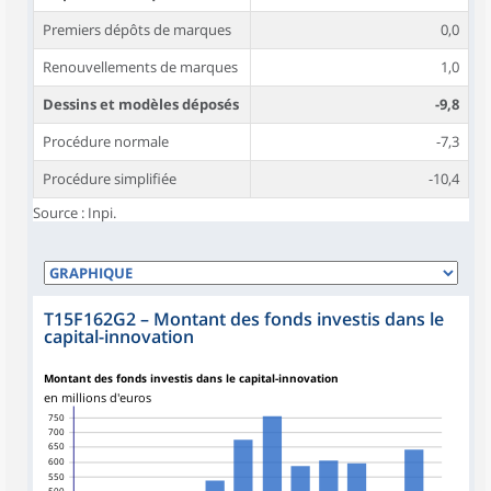
Premiers dépôts de marques
0,0
Renouvellements de marques
1,0
Dessins et modèles déposés
-9,8
Procédure normale
-7,3
Procédure simplifiée
-10,4
Source : Inpi.
T15F162G2
–
Montant des fonds investis dans le
capital-innovation
Montant des fonds investis dans le capital-innovation
en millions d'euros
750
700
650
600
550
500