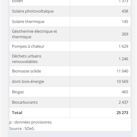
Éolien
1 373
Solaire photovoltaïque
438
Solaire thermique
145
Géothermie électrique et
269
thermique
Pompes à chaleur
1 629
Déchets urbains
1 246
renouvelables
Biomasse solide
11 040
dont bois-énergie
10 569
Biogaz
465
Biocarburants
2 437
Total
25 273
p : données provisoires.
Source : SOeS.