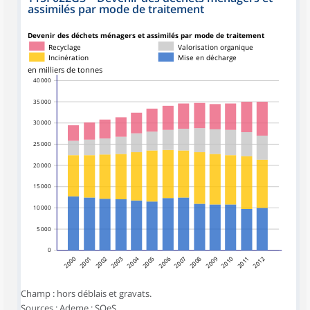
assimilés par mode de traitement
Devenir des déchets ménagers et assimilés par mode de traitement
Recyclage
Valorisation organique
Incinération
Mise en décharge
en milliers de tonnes
40 000
35 000
30 000
25 000
20 000
15 000
10 000
5 000
0
2000
2001
2002
2003
2004
2005
2006
2007
2008
2009
2010
2011
2012
Champ : hors déblais et gravats.
Sources : Ademe ; SOeS.