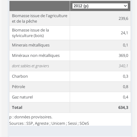
Biomasse issue de l'agriculture
239,6
et de la pêche
Biomasse issue de la
24,1
sylviculture (bois)
Minerais métalliques
0,1
Minéraux non métalliques
369,0
dont sables et graviers
340,1
Charbon
0,3
Pétrole
0,8
Gaz naturel
0,4
Total
634,3
p : données provisoires.
Sources : SSP, Agreste ; Unicem ; Sessi ; SOeS