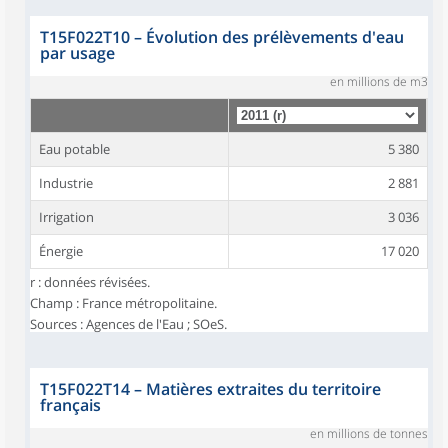
T15F022T10
–
Évolution des prélèvements d'eau
par usage
en millions de m3
Eau potable
5 380
Industrie
2 881
Irrigation
3 036
Énergie
17 020
r : données révisées.
Champ : France métropolitaine.
Sources : Agences de l'Eau ; SOeS.
T15F022T14
–
Matières extraites du territoire
français
en millions de tonnes