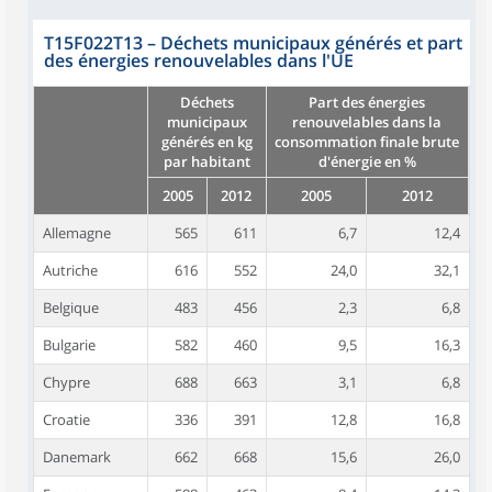
T15F022T13
–
Déchets municipaux générés et part
des énergies renouvelables dans l'UE
Déchets
Part des énergies
municipaux
renouvelables dans la
générés en kg
consommation finale brute
par habitant
d'énergie en %
2005
2012
2005
2012
Allemagne
565
611
6,7
12,4
Autriche
616
552
24,0
32,1
Belgique
483
456
2,3
6,8
Bulgarie
582
460
9,5
16,3
Chypre
688
663
3,1
6,8
Croatie
336
391
12,8
16,8
Danemark
662
668
15,6
26,0