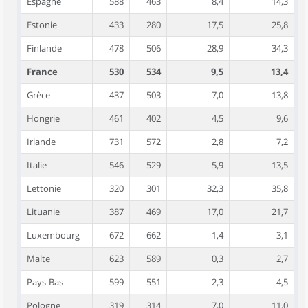
Espagne
588
463
8,4
14,3
Estonie
433
280
17,5
25,8
Finlande
478
506
28,9
34,3
France
530
534
9,5
13,4
Grèce
437
503
7,0
13,8
Hongrie
461
402
4,5
9,6
Irlande
731
572
2,8
7,2
Italie
546
529
5,9
13,5
Lettonie
320
301
32,3
35,8
Lituanie
387
469
17,0
21,7
Luxembourg
672
662
1,4
3,1
Malte
623
589
0,3
2,7
Pays-Bas
599
551
2,3
4,5
Pologne
319
314
7,0
11,0