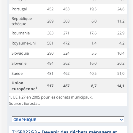
Portugal
452
453
19,5
24,6
République
289
308
6,0
11,2
tchèque
Roumanie
383
271
17,6
22,9
Royaume-Uni
581
472
1,4
4,2
Slovaquie
290
324
5,5
10,4
Slovénie
494
362
16,0
20,2
Suède
481
462
40,5
51,0
Union
517
487
8,7
14,1
1
européenne
1. UE à 27 en 2005 pour les déchets municipaux.
Source : Eurostat.
T15F022G3
–
Devenir des déchets ménagers et