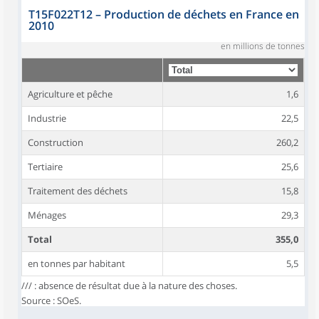
T15F022T12
–
Production de déchets en France en
2010
en millions de tonnes
Agriculture et pêche
1,6
Industrie
22,5
Construction
260,2
Tertiaire
25,6
Traitement des déchets
15,8
Ménages
29,3
Total
355,0
en tonnes par habitant
5,5
/// : absence de résultat due à la nature des choses.
Source : SOeS.