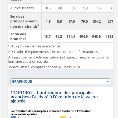
Autres services
0,3
1,0
2,5
9,3
21,5
38,3
Services
principalement
1,8
5,9
17,5
79,0
184,2
277,1
3
non marchands
Total des
13,7
41,2
111,4
404,5
948,9
1 333,1
branches
1. Aux prix de l'année précédente.
2. Y c. fabr. d'équipements électroniques et informatiques.
3. Regroupement Administration publique, Enseignement, Santé
humaine et action sociale.
Source : Insee, comptes nationaux - base 2010.
T14F113G2
–
Contribution des principales
branches d'activité à l'évolution de la valeur
ajoutée
Contribution des principales branches d'activité à l'évolution
de la valeur ajoutée