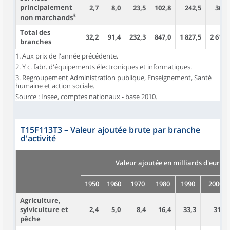
principalement
2,7
8,0
23,5
102,8
242,5
360,
3
non marchands
Total des
32,2
91,4
232,3
847,0
1 827,5
2 614,
branches
1. Aux prix de l'année précédente.
2. Y c. fabr. d'équipements électroniques et informatiques.
3. Regroupement Administration publique, Enseignement, Santé
humaine et action sociale.
Source : Insee, comptes nationaux - base 2010.
T15F113T3
–
Valeur ajoutée brute par branche
d'activité
Valeur ajoutée en milliards d'euros
1950
1960
1970
1980
1990
2000
Agriculture,
sylviculture et
2,4
5,0
8,4
16,4
33,3
31,2
pêche