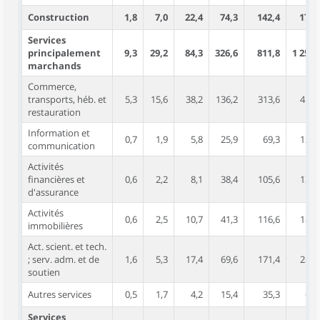
Construction
1,8
7,0
22,4
74,3
142,4
171,
Services
principalement
9,3
29,2
84,3
326,6
811,8
1 250,
marchands
Commerce,
transports, héb. et
5,3
15,6
38,2
136,2
313,6
456,
restauration
Information et
0,7
1,9
5,8
25,9
69,3
124,
communication
Activités
financières et
0,6
2,2
8,1
38,4
105,6
135,
d'assurance
Activités
0,6
2,5
10,7
41,3
116,6
187,
immobilières
Act. scient. et tech.
; serv. adm. et de
1,6
5,3
17,4
69,6
171,4
286,
soutien
Autres services
0,5
1,7
4,2
15,4
35,3
60,
Services