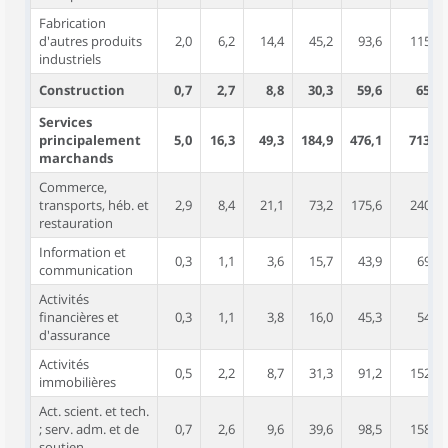
Fabrication
d'autres produits
2,0
6,2
14,4
45,2
93,6
115,0
industriels
Construction
0,7
2,7
8,8
30,3
59,6
65,4
Services
principalement
5,0
16,3
49,3
184,9
476,1
713,6
marchands
Commerce,
transports, héb. et
2,9
8,4
21,1
73,2
175,6
240,8
restauration
Information et
0,3
1,1
3,6
15,7
43,9
69,1
communication
Activités
financières et
0,3
1,1
3,8
16,0
45,3
54,8
d'assurance
Activités
0,5
2,2
8,7
31,3
91,2
152,4
immobilières
Act. scient. et tech.
; serv. adm. et de
0,7
2,6
9,6
39,6
98,5
158,0
soutien