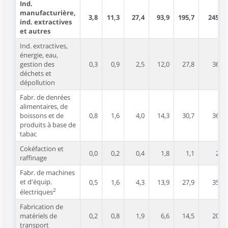
Ind.
manufacturière,
3,8
11,3
27,4
93,9
195,7
245,7
ind. extractives
et autres
Ind. extractives,
énergie, eau,
gestion des
0,3
0,9
2,5
12,0
27,8
36,0
déchets et
dépollution
Fabr. de denrées
alimentaires, de
boissons et de
0,8
1,6
4,0
14,3
30,7
36,3
produits à base de
tabac
Cokéfaction et
0,0
0,2
0,4
1,8
1,1
2,0
raffinage
Fabr. de machines
et d'équip.
0,5
1,6
4,3
13,9
27,9
35,8
2
électriques
Fabrication de
matériels de
0,2
0,8
1,9
6,6
14,5
20,7
transport