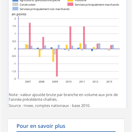
Agriculture, sylviculture et pêche
Industrie
Construction
Services principalement marchands
Services principalement non marchands
en points
2
1,5
1
0,5
0
-0,5
-1
-1,5
-2
2007
2008
2009
2010
2011
2012
2013
Note : valeur ajoutée brute par branche en volume aux prix de
l'année précédente chaînés.
Source : Insee, comptes nationaux - base 2010.
Pour en savoir plus