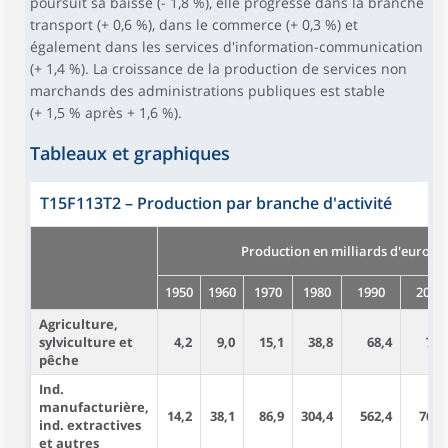
poursuit sa baisse (- 1,8 %), elle progresse dans la branche
transport (+ 0,6 %), dans le commerce (+ 0,3 %) et
également dans les services d'information-communication
(+ 1,4 %). La croissance de la production de services non
marchands des administrations publiques est stable
(+ 1,5 % après + 1,6 %).
Tableaux et graphiques
T15F113T2
–
Production par branche d'activité
Production en milliards d'euros 
1950
1960
1970
1980
1990
2000
Agriculture,
sylviculture et
4,2
9,0
15,1
38,8
68,4
72,
pêche
Ind.
manufacturière,
14,2
38,1
86,9
304,4
562,4
760,
ind. extractives
et autres