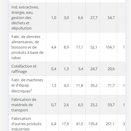
Ind. extractives,
énergie, eau,
gestion des
1,0
3,0
6,6
27,7
54,7
74,
déchets et
dépollution
Fabr. de denrées
alimentaires, de
boissons et de
4,4
8,9
17,1
52,1
104,7
121,
produits à base de
tabac
Cokéfaction et
0,4
1,3
3,4
24,7
20,6
36,
raffinage
Fabr. de machines
et d'équip.
1,3
4,3
11,8
39,2
71,7
104,
2
électriques
Fabrication de
matériels de
0,7
2,6
6,5
25,2
59,7
100,
transport
Fabrication
d'autres produits
6,4
17,9
41,5
135,4
251,1
323,
industriels