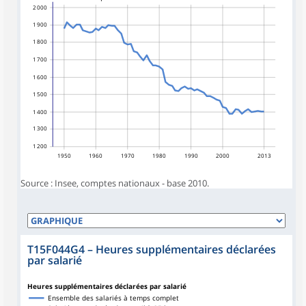
2 000
1 900
1 800
1 700
1 600
1 500
1 400
1 300
1 200
1950
1960
1970
1980
1990
2000
2013
Source : Insee, comptes nationaux - base 2010.
T15F044G4
–
Heures supplémentaires déclarées
par salarié
Heures supplémentaires déclarées par salarié
Ensemble des salariés à temps complet