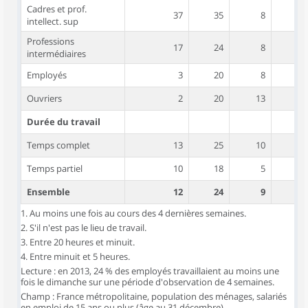
Cadres et prof.
37
35
8
intellect. sup
Professions
17
24
8
intermédiaires
Employés
3
20
8
Ouvriers
2
20
13
Durée du travail
Temps complet
13
25
10
Temps partiel
10
18
5
Ensemble
12
24
9
1. Au moins une fois au cours des 4 dernières semaines.
2. S'il n'est pas le lieu de travail.
3. Entre 20 heures et minuit.
4. Entre minuit et 5 heures.
Lecture : en 2013, 24 % des employés travaillaient au moins une
fois le dimanche sur une période d'observation de 4 semaines.
Champ : France métropolitaine, population des ménages, salariés
en emploi de 15 ans ou plus (âge au 31 décembre).