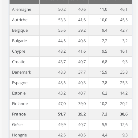
Allemagne
50,2
40,6
11,0
46,1
Autriche
53,3
41,6
10,0
45,5
Belgique
55,6
39,2
9,4
42,7
Bulgarie
44,5
40,8
2,2
3,2
Chypre
48,2
41,6
9,5
16,1
Croatie
43,7
40,7
6,8
9,3
Danemark
48,3
37,7
15,9
35,8
Espagne
48,5
40,3
7,8
25,3
Estonie
43,2
40,7
6,2
14,2
Finlande
47,0
39,0
10,2
20,2
France
51,7
39,2
7,2
30,6
Grèce
49,9
40,7
5,5
12,6
Hongrie
42,5
40,5
4,4
9,3