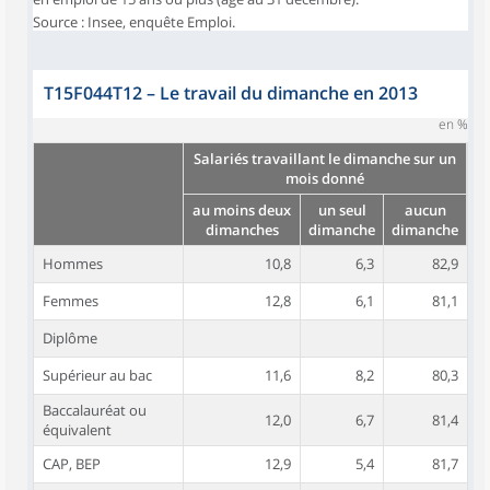
Source : Insee, enquête Emploi.
T15F044T12
–
Le travail du dimanche en 2013
en %
Salariés travaillant le dimanche sur un
mois donné
au moins deux
un seul
aucun
dimanches
dimanche
dimanche
Hommes
10,8
6,3
82,9
Femmes
12,8
6,1
81,1
Diplôme
Supérieur au bac
11,6
8,2
80,3
Baccalauréat ou
12,0
6,7
81,4
équivalent
CAP, BEP
12,9
5,4
81,7