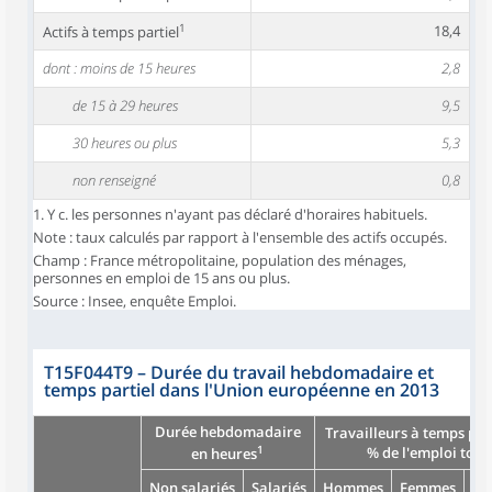
1
18,4
Actifs à temps partiel
dont : moins de 15 heures
2,8
de 15 à 29 heures
9,5
30 heures ou plus
5,3
non renseigné
0,8
1. Y c. les personnes n'ayant pas déclaré d'horaires habituels.
Note : taux calculés par rapport à l'ensemble des actifs occupés.
Champ : France métropolitaine, population des ménages,
personnes en emploi de 15 ans ou plus.
Source : Insee, enquête Emploi.
T15F044T9
–
Durée du travail hebdomadaire et
temps partiel dans l'Union européenne en 2013
Durée hebdomadaire
Travailleurs à temps par
1
% de l'emploi tota
en heures
Non salariés
Salariés
Hommes
Femmes
En