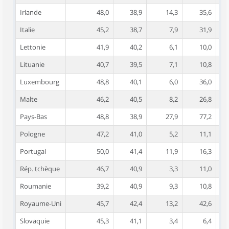
Irlande
48,0
38,9
14,3
35,6
Italie
45,2
38,7
7,9
31,9
Lettonie
41,9
40,2
6,1
10,0
Lituanie
40,7
39,5
7,1
10,8
Luxembourg
48,8
40,1
6,0
36,0
Malte
46,2
40,5
8,2
26,8
Pays-Bas
48,8
38,9
27,9
77,2
Pologne
47,2
41,0
5,2
11,1
Portugal
50,0
41,4
11,9
16,3
Rép. tchèque
46,7
40,9
3,3
11,0
Roumanie
39,2
40,9
9,3
10,8
Royaume-Uni
45,7
42,4
13,2
42,6
Slovaquie
45,3
41,1
3,4
6,4