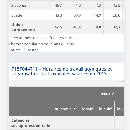
Slovénie
46,7
41,0
7,3
13,5
Suède
48,3
39,9
14,9
38,8
Union
47,5
40,4
9,8
32,7
européenne
1. Personnes travaillant à temps complet.
Champ : population de 15 ans ou plus.
Source : Eurostat.
T15F044T11
–
Horaires de travail atypiques et
organisation du travail des salariés en 2013
en %
1
Travail
2
3
4
le same
au domicile
le soir
la nuit
Catégorie
socioprofessionnelle