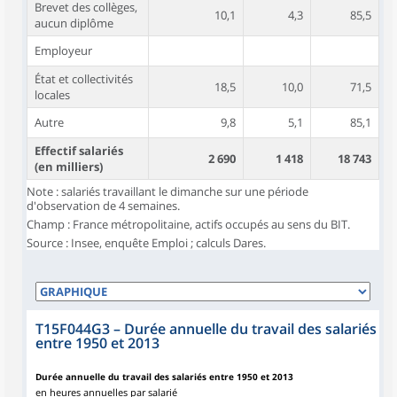
Brevet des collèges,
10,1
4,3
85,5
aucun diplôme
Employeur
État et collectivités
18,5
10,0
71,5
locales
Autre
9,8
5,1
85,1
Effectif salariés
2 690
1 418
18 743
(en milliers)
Note : salariés travaillant le dimanche sur une période
d'observation de 4 semaines.
Champ : France métropolitaine, actifs occupés au sens du BIT.
Source : Insee, enquête Emploi ; calculs Dares.
T15F044G3
–
Durée annuelle du travail des salariés
entre 1950 et 2013
Durée annuelle du travail des salariés entre 1950 et 2013
en heures annuelles par salarié