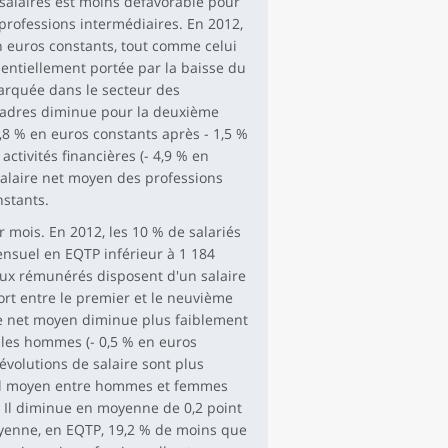
salaires est moins défavorable pour
 professions intermédiaires. En 2012,
 euros constants, tout comme celui
ssentiellement portée par la baisse du
marquée dans le secteur des
s cadres diminue pour la deuxième
8 % en euros constants après - 1,5 %
activités financières (- 4,9 % en
alaire net moyen des professions
nstants.
 mois. En 2012, les 10 % de salariés
nsuel en EQTP inférieur à 1 184
ieux rémunérés disposent d'un salaire
rt entre le premier et le neuvième
ire net moyen diminue plus faiblement
 les hommes (- 0,5 % en euros
 évolutions de salaire sont plus
ial moyen entre hommes et femmes
. Il diminue en moyenne de 0,2 point
oyenne, en EQTP, 19,2 % de moins que