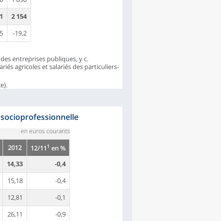
21
2 154
,5
-19,2
des entreprises publiques, y c.
riés agricoles et salariés des particuliers-
e).
e socioprofessionnelle
en euros courants
1
2012
12/11
en %
14,33
-0,4
15,18
-0,4
12,81
-0,1
26,11
-0,9