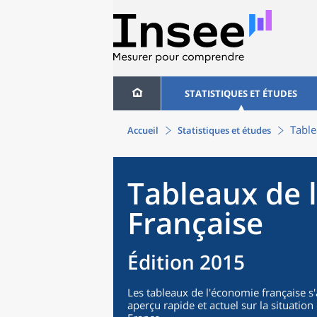
STATISTIQUES ET ÉTUDES
Table
Accueil
Statistiques et études
Tableaux de 
Française
Édition 2015
Les tableaux de l'économie française s
aperçu rapide et actuel sur la situati