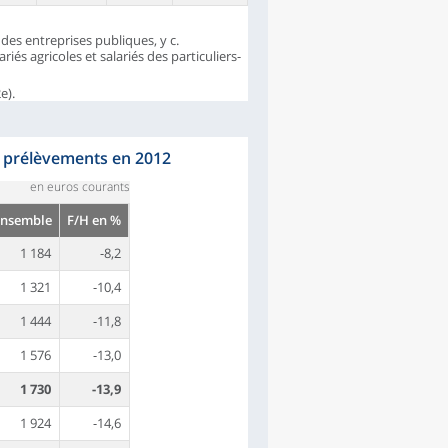
des entreprises publiques, y c.
riés agricoles et salariés des particuliers-
e).
s prélèvements en 2012
en euros courants
Ensemble
F/H en %
1 184
-8,2
1 321
-10,4
1 444
-11,8
1 576
-13,0
1 730
-13,9
1 924
-14,6