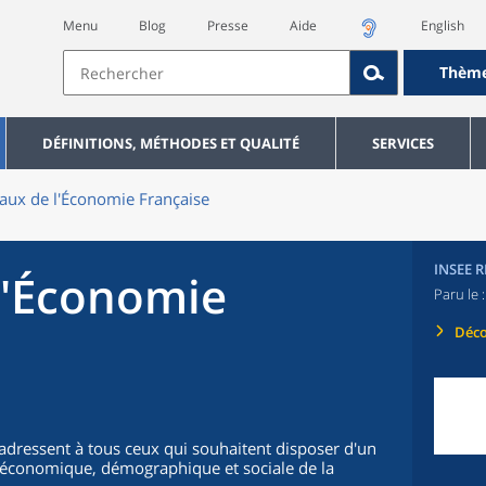
Menu
Blog
Presse
Aide
English
Thèm
DÉFINITIONS, MÉTHODES ET QUALITÉ
SERVICES
aux de l'Économie Française
INSEE 
l'Économie
Paru le 
Déco
'adressent à tous ceux qui souhaitent disposer d'un
on économique, démographique et sociale de la