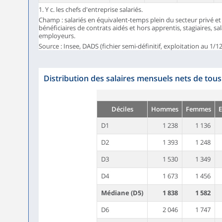
1. Y c. les chefs d'entreprise salariés.
Champ : salariés en équivalent-temps plein du secteur privé et 
bénéficiaires de contrats aidés et hors apprentis, stagiaires, sala
employeurs.
Source : Insee, DADS (fichier semi-définitif, exploitation au 1/12
Distribution des salaires mensuels nets de tou
Déciles
Hommes
Femmes
D1
1 238
1 136
D2
1 393
1 248
D3
1 530
1 349
D4
1 673
1 456
Médiane (D5)
1 838
1 582
D6
2 046
1 747