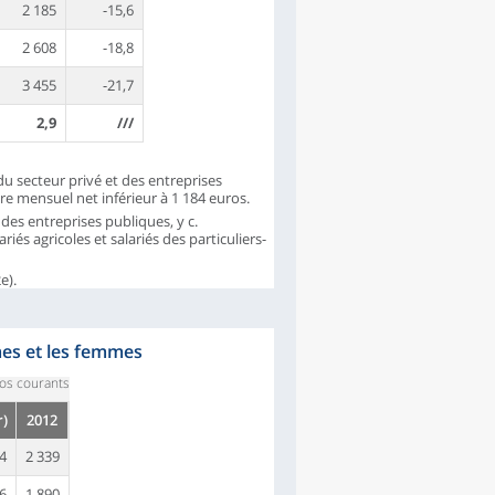
2 185
-15,6
2 608
-18,8
3 455
-21,7
2,9
///
du secteur privé et des entreprises
ire mensuel net inférieur à 1 184 euros.
des entreprises publiques, y c.
riés agricoles et salariés des particuliers-
e).
mes et les femmes
os courants
r)
2012
04
2 339
56
1 890