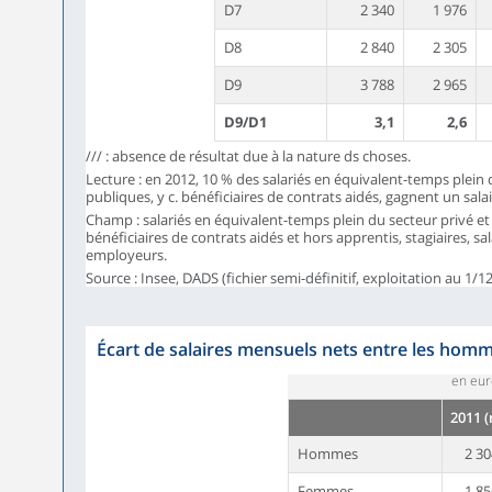
D7
2 340
1 976
D8
2 840
2 305
D9
3 788
2 965
D9/D1
3,1
2,6
/// : absence de résultat due à la nature ds choses.
Lecture : en 2012, 10 % des salariés en équivalent-temps plein 
publiques, y c. bénéficiaires de contrats aidés, gagnent un sala
Champ : salariés en équivalent-temps plein du secteur privé et 
bénéficiaires de contrats aidés et hors apprentis, stagiaires, sala
employeurs.
Source : Insee, DADS (fichier semi-définitif, exploitation au 1/12
Écart de salaires mensuels nets entre les hom
en eur
2011 (
Hommes
2 3
Femmes
1 8