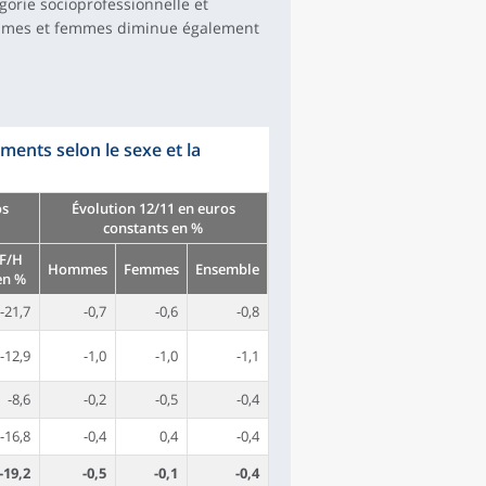
gorie socioprofessionnelle et
hommes et femmes diminue également
ents selon le sexe et la
os
Évolution 12/11 en euros
constants en %
F/H
Hommes
Femmes
Ensemble
en %
-21,7
-0,7
-0,6
-0,8
-12,9
-1,0
-1,0
-1,1
-8,6
-0,2
-0,5
-0,4
-16,8
-0,4
0,4
-0,4
-19,2
-0,5
-0,1
-0,4