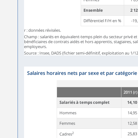
Ensemble
2 1
Différentiel F/H en %
-19
r : données révisées.
Champ : salariés en équivalent-temps plein du secteur privé et 
bénéficiaires de contrats aidés et hors apprentis, stagiaires, sala
employeurs.
Source : Insee, DADS (fichier semi-définitif, exploitation au 1/12
Salaires horaires nets par sexe et par catégori
2011 (r)
Salariés à temps complet
14,10
Hommes
14,95
Femmes
12,58
2
25,83
Cadres