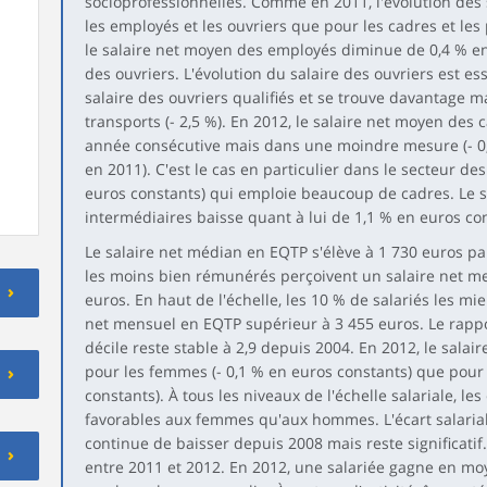
socioprofessionnelles. Comme en 2011, l'évolution des 
les employés et les ouvriers que pour les cadres et les
le salaire net moyen des employés diminue de 0,4 % en
des ouvriers. L'évolution du salaire des ouvriers est e
salaire des ouvriers qualifiés et se trouve davantage 
transports (- 2,5 %). En 2012, le salaire net moyen de
année consécutive mais dans une moindre mesure (- 0,
en 2011). C'est le cas en particulier dans le secteur des 
euros constants) qui emploie beaucoup de cadres. Le s
intermédiaires baisse quant à lui de 1,1 % en euros co
Le salaire net médian en EQTP s'élève à 1 730 euros par
les moins bien rémunérés perçoivent un salaire net me
euros. En haut de l'échelle, les 10 % de salariés les m
net mensuel en EQTP supérieur à 3 455 euros. Le rappo
décile reste stable à 2,9 depuis 2004. En 2012, le sala
pour les femmes (- 0,1 % en euros constants) que pour
constants). À tous les niveaux de l'échelle salariale, les
favorables aux femmes qu'aux hommes. L'écart salar
continue de baisser depuis 2008 mais reste significatif
entre 2011 et 2012. En 2012, une salariée gagne en m