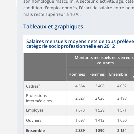
son homologue masculin. À secteur d'activité, âge, caté
condition d'emploi donnés, l'écart de salaire entre 
mais reste supérieur à 10 %.
Tableaux et graphiques
Salaires mensuels moyens nets de tous prélèvem
catégorie socioprofessionnelle en 2012
Montants mensuels nets en eur
courants
Hommes
Femmes
Ensemble
1
4 354
3 408
4 032
Cadres
Professions
2 327
2 026
2 198
intermédiaires
Employés
1 673
1 529
1 571
Ouvriers
1 697
1 412
1 650
Ensemble
2 339
1 890
2 154