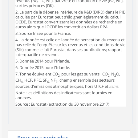
revenus (BG, LU, NL), pauvreté en condition de vie (BG, NL),
sorties précoces (DK).
2. La part de la dépense intérieure de R&D (DIRD) dans le PIB
calculée par Eurostat peut s'éloigner légèrement du calcul
OCDE, Eurostat convertissant les données de recherche en
euros alors que l'OCDE les convertit en dollars PPA.
3. Source Insee pour la France.
4. La donnée est celle de l'année de perception du revenu et
pas celle de l'enquête sur les revenus et les conditions de vie
(Silc) comme le fait Eurostat dans ses publications; rapport
interquartile de revenu.
5. Donnée 2014 pour l'Irlande.
6. Donnée 2015 pour l'Irlande.
7. Tonne équivalent CO
pour les gaz suivants : CO
N
O,
2,
2,
2
CH
HCF, PFC, SF
NF
, champ ensemble des secteurs
4,
6,
3
sources d'émissions atmosphériques, hors
UTCF
et
items
.
Note : les définitions des indicateurs sont fournies en
annexes.
Source : Eurostat (extraction du 30 novembre 2017).
Pour en savoir plus