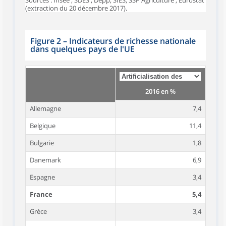
Sources : Insee ; SDES ; Depp, SIES, SSP Agriculture ; Eurostat
(extraction du 20 décembre 2017).
Figure 2
–
Indicateurs de richesse nationale
dans quelques pays de l'UE
2016 en %
Allemagne
7,4
Belgique
11,4
Bulgarie
1,8
Danemark
6,9
Espagne
3,4
France
5,4
Grèce
3,4