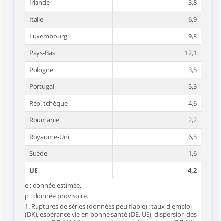
Irlande
3,8
Italie
6,9
Luxembourg
9,8
Pays-Bas
12,1
Pologne
3,5
Portugal
5,3
Rép. tchèque
4,6
Roumanie
2,2
Royaume-Uni
6,5
Suède
1,6
UE
4,2
e : donnée estimée.
p : donnée provisoire.
1. Ruptures de séries (données peu fiable) : taux d'emploi
(DK), espérance vie en bonne santé (DE, UE), dispersion des