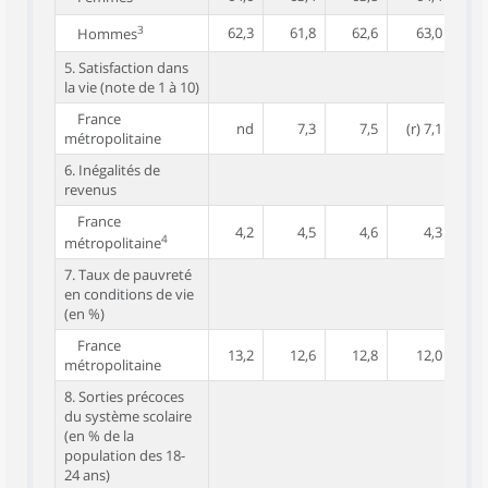
3
62,3
61,8
62,6
63,0
6
Hommes
5. Satisfaction dans
la vie (note de 1 à 10)
France
nd
7,3
7,5
(r) 7,1
métropolitaine
6. Inégalités de
revenus
France
4,2
4,5
4,6
4,3
(r)
4
métropolitaine
7. Taux de pauvreté
en conditions de vie
(en %)
France
13,2
12,6
12,8
12,0
1
métropolitaine
8. Sorties précoces
du système scolaire
(en % de la
population des 18-
24 ans)