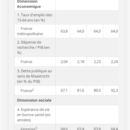
Dimension
économique
1. Taux d'emploi des
15-64 ans (en %)
France
63,8
64,0
64,0
64,0
6
métropolitaine
2. Dépense de
recherche / PIB (en
%)
France
2,04
2,18
2,23
2,24
2
3. Dette publique au
sens de Maastricht
(en % du PIB)
2
67,1
81,6
89,5
92,3
9
France
Dimension sociale
4. Espérance de vie
en bonne santé (en
années)
3
64,6
63,4
63,8
64,4
6
Femmes