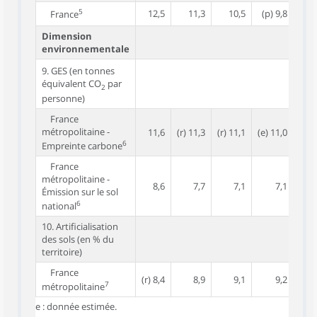
5
12,5
11,3
10,5
(p) 9,8
(p)
France
Dimension
environnementale
9. GES
(en tonnes
équivalent CO
par
2
personne)
France
métropolitaine -
11,6
(r) 11,3
(r) 11,1
(e) 11,0
(e) 
6
Empreinte carbone
France
métropolitaine -
8,6
7,7
7,1
7,1
Émission sur le sol
6
national
10. Artificialisation
des sols (en % du
territoire)
France
(r) 8,4
8,9
9,1
9,2
7
métropolitaine
e : donnée estimée.