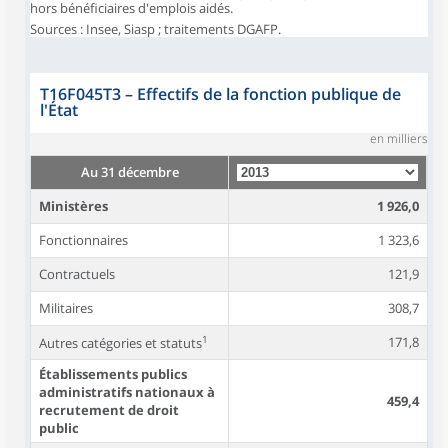
hors bénéficiaires d'emplois aidés.
Sources : Insee, Siasp ; traitements DGAFP.
T16F045T3
–
Effectifs de la fonction publique de
l'État
en milliers
Au 31 décembre
Ministères
1 926,0
Fonctionnaires
1 323,6
Contractuels
121,9
Militaires
308,7
1
171,8
Autres catégories et statuts
Établissements publics
administratifs nationaux à
459,4
recrutement de droit
public