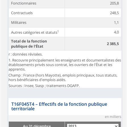
Fonctionnaires
205,8
Contractuels
248,5
Militaires
1,1
1
4,0
Autres catégories et statuts
Total de la fonction
2 385,5
publique de l'État
r : données révisées.
1. Recouvre principalement les enseignants et documentalistes des
établissements privés sous contrat, les ouvriers de l'État et les
apprentis.
Champ : France (hors Mayotte), emplois principaux, tous statuts,
hors bénéficiaires d'emplois aidés.
Sources : Insee, Siasp ; traitements DGAFP.
T16F045T4
–
Effectifs de la fonction publique
territoriale
en milliers
Au 31 décembre