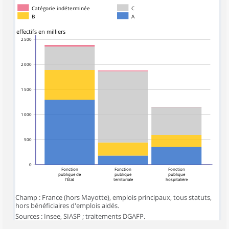
Catégorie indéterminée
C
B
A
effectifs en milliers
2 500
2 000
1 500
1 000
500
0
Fonction
Fonction
Fonction
publique de
publique
publique
l'État
territoriale
hospitalière
Champ : France (hors Mayotte), emplois principaux, tous statuts,
hors bénéficiaires d'emplois aidés.
Sources : Insee, SIASP ; traitements DGAFP.