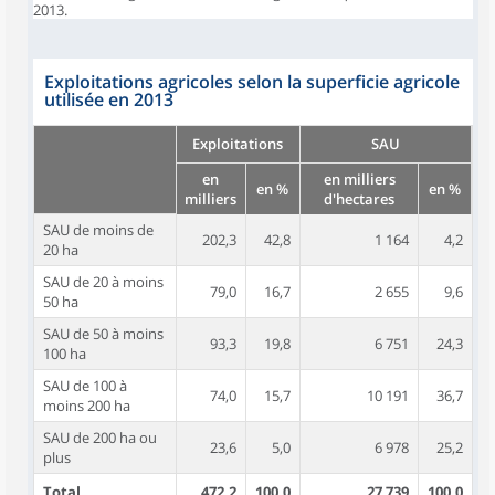
2013.
Exploitations agricoles selon la superficie agricole
utilisée en 2013
Exploitations
SAU
en
en milliers
en %
en %
milliers
d'hectares
SAU de moins de
202,3
42,8
1 164
4,2
20 ha
SAU de 20 à moins
79,0
16,7
2 655
9,6
50 ha
SAU de 50 à moins
93,3
19,8
6 751
24,3
100 ha
SAU de 100 à
74,0
15,7
10 191
36,7
moins 200 ha
SAU de 200 ha ou
23,6
5,0
6 978
25,2
plus
Total
472,2
100,0
27 739
100,0