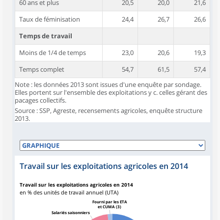
60 ans et plus
20,5
20,0
21,6
Taux de féminisation
24,4
26,7
26,6
Temps de travail
Moins de 1/4 de temps
23,0
20,6
19,3
Temps complet
54,7
61,5
57,4
Note : les données 2013 sont issues d'une enquête par sondage.
Elles portent sur l'ensemble des exploitations y c. celles gérant des
pacages collectifs.
Source : SSP, Agreste, recensements agricoles, enquête structure
2013.
Travail sur les exploitations agricoles en 2014
Travail sur les exploitations agricoles en 2014
en % des unités de travail annuel (UTA)
Fourni par les ETA
et CUMA (3)
Salariés saisonniers