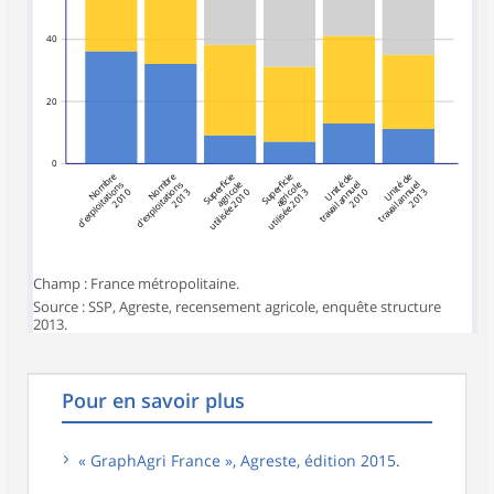
40
20
0
Nombre
Nombre
Superficie
Superficie
Unité de
Unité de
agricole
agricole
d'exploitations
d'exploitations
travail annuel
travail annuel
2010
2013
utilisée 2010
utilisée 2013
2010
2013
Champ : France métropolitaine.
Source : SSP, Agreste, recensement agricole, enquête structure
2013.
Pour en savoir plus
« GraphAgri France », Agreste, édition 2015.