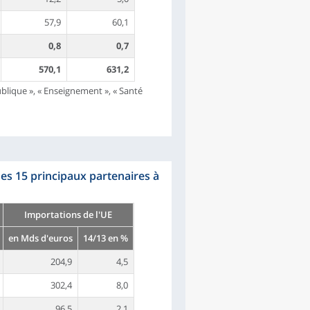
57,9
60,1
0,8
0,7
570,1
631,2
lique », « Enseignement », « Santé
es 15 principaux partenaires à
Importations de l'UE
en Mds d'euros
14/13 en %
204,9
4,5
302,4
8,0
96,5
2,1