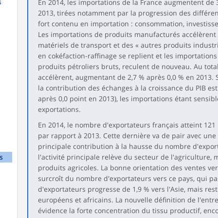
s
En 2014, les importations de la France augmentent de 
2013, tirées notamment par la progression des différ
fort contenu en importation : consommation, investisse
Les importations de produits manufacturés accélèrent 
matériels de transport et des « autres produits industr
en cokéfaction-raffinage se replient et les importations
produits pétroliers bruts, reculent de nouveau. Au tota
accélèrent, augmentant de 2,7 % après 0,0 % en 2013. 
la contribution des échanges à la croissance du PIB est
après 0,0 point en 2013), les importations étant sens
exportations.
En 2014, le nombre d'exportateurs français atteint 121 
par rapport à 2013. Cette dernière va de pair avec une 
principale contribution à la hausse du nombre d'expor
s
l'activité principale relève du secteur de l'agriculture,
produits agricoles. La bonne orientation des ventes ve
surcroît du nombre d'exportateurs vers ce pays, qui p
d'exportateurs progresse de 1,9 % vers l'Asie, mais res
européens et africains. La nouvelle définition de l'ent
évidence la forte concentration du tissu productif, enc