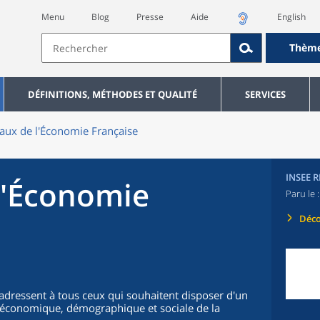
Menu
Blog
Presse
Aide
English
Thèm
DÉFINITIONS, MÉTHODES ET QUALITÉ
SERVICES
aux de l'Économie Française
INSEE 
l'Économie
Paru le 
Déco
'adressent à tous ceux qui souhaitent disposer d'un
on économique, démographique et sociale de la