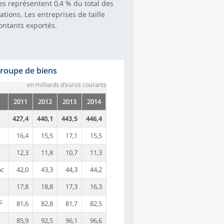
es représentent 0,4 % du total des
tions. Les entreprises de taille
ontants exportés.
groupe de biens
en milliards d'euros courants
2011
2012
2013
2014
427,4
440,1
443,5
446,4
16,4
15,5
17,1
15,5
12,3
11,8
10,7
11,3
ac
42,0
43,3
44,3
44,2
17,8
18,8
17,3
16,3
2
81,6
82,8
81,7
82,5
85,9
92,5
96,1
96,6