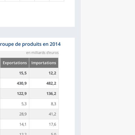
groupe de produits en 2014
en milliards d'euros
Exportations
Importations
15,5
12,2
430,9
482,2
122,9
136,2
5,3
8,3
28,9
41,2
14,1
17,6
12,2
5,0