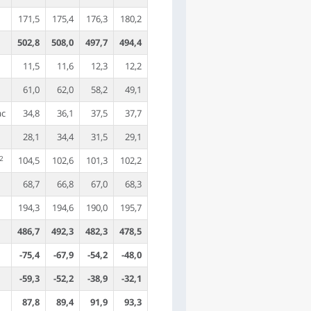
171,5
175,4
176,3
180,2
502,8
508,0
497,7
494,4
11,5
11,6
12,3
12,2
61,0
62,0
58,2
49,1
ac
34,8
36,1
37,5
37,7
28,1
34,4
31,5
29,1
2
104,5
102,6
101,3
102,2
68,7
66,8
67,0
68,3
194,3
194,6
190,0
195,7
486,7
492,3
482,3
478,5
-75,4
-67,9
-54,2
-48,0
-59,3
-52,2
-38,9
-32,1
87,8
89,4
91,9
93,3