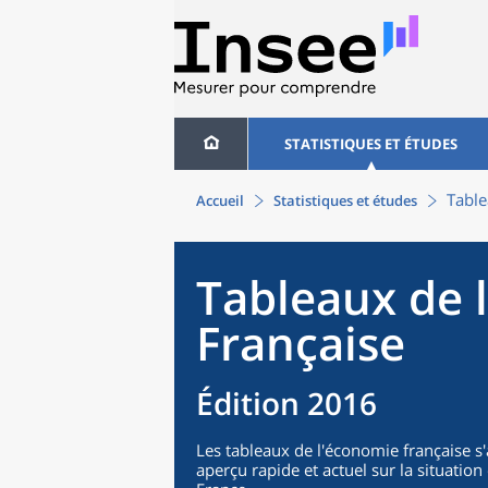
STATISTIQUES ET ÉTUDES
Table
Accueil
Statistiques et études
Tableaux de 
Française
Édition 2016
Les tableaux de l'économie française s
aperçu rapide et actuel sur la situati