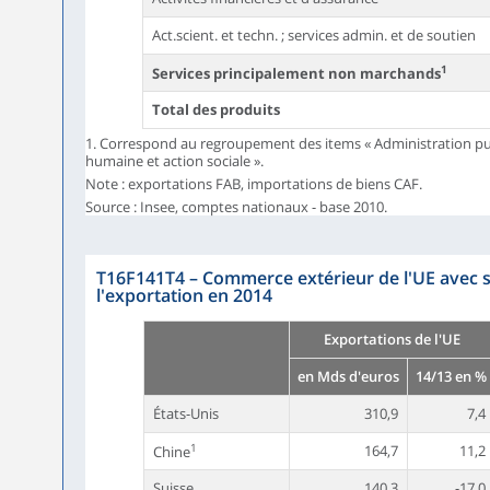
Act.scient. et techn. ; services admin. et de soutien
1
Services principalement non marchands
Total des produits
1. Correspond au regroupement des items « Administration pub
humaine et action sociale ».
Note : exportations FAB, importations de biens CAF.
Source : Insee, comptes nationaux - base 2010.
T16F141T4
–
Commerce extérieur de l'UE avec s
l'exportation en 2014
Exportations de l'UE
en Mds d'euros
14/13 en %
États-Unis
310,9
7,4
1
164,7
11,2
Chine
Suisse
140,3
-17,0