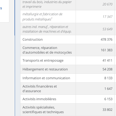
travail du bois, industries du papier
20 670
et imprimerie
es
métallurgie et fabrication de
17 347
1
produits métalliques
autres ind. manuf., réparation et
53 649
installation de machines et d'équip.
Construction
478 376
Commerce, réparation
161 383
d'automobiles et de motocycles
Transports et entreposage
41 411
Hébergement et restauration
54 208
Information et communication
8 133
Activités financières et
1 647
d'assurance
Activités immobilières
6 153
Activités spécialisées,
33 802
scientifiques et techniques