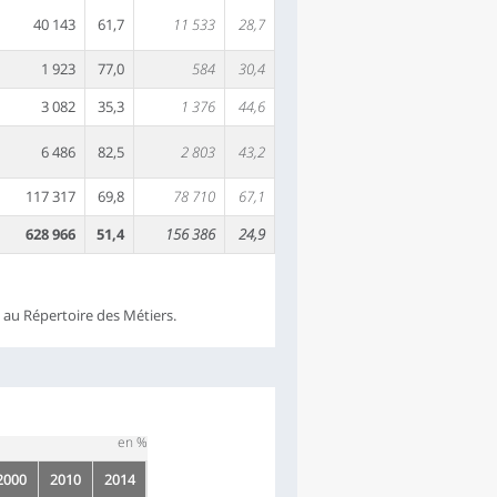
40 143
61,7
11 533
28,7
1 923
77,0
584
30,4
3 082
35,3
1 376
44,6
6 486
82,5
2 803
43,2
117 317
69,8
78 710
67,1
628 966
51,4
156 386
24,9
s au Répertoire des Métiers.
en %
2000
2010
2014