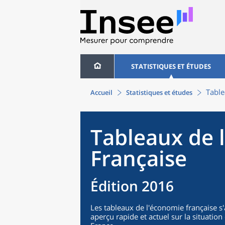
STATISTIQUES ET ÉTUDES
Table
Accueil
Statistiques et études
Tableaux de 
Française
Édition 2016
Les tableaux de l'économie française s
aperçu rapide et actuel sur la situati