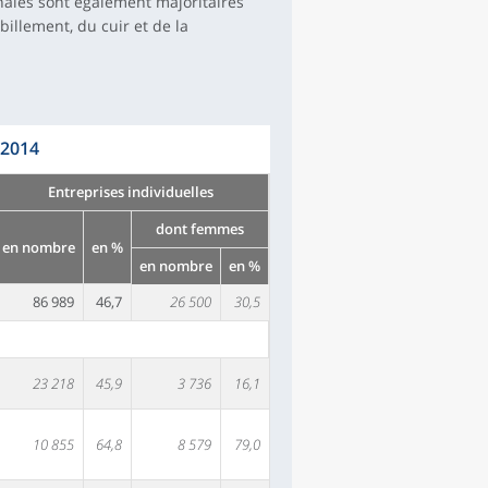
nales sont également majoritaires
abillement, du cuir et de la
 2014
Entreprises individuelles
dont femmes
en nombre
en %
en nombre
en %
86 989
46,7
26 500
30,5
23 218
45,9
3 736
16,1
10 855
64,8
8 579
79,0