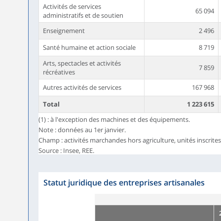
Activités de services
65 094
administratifs et de soutien
Enseignement
2 496
Santé humaine et action sociale
8 719
Arts, spectacles et activités
7 859
récréatives
Autres activités de services
167 968
Total
1 223 615
(1) : à l'exception des machines et des équipements.
Note : données au 1er janvier.
Champ : activités marchandes hors agriculture, unités inscrite
Source : Insee, REE.
Statut juridique des entreprises artisanales