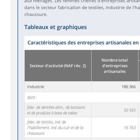
aux ménages. Les femmes cheffes d'entreprises artisa
dans le secteur fabrication de textiles, industrie de l'h
chaussure.
Tableaux et graphiques
Caractéristiques des entreprises artisanales en
Nombre total
Secteur d'activité (NAF rév. 2)
d'entreprises
artisanales
Industrie
186 366
dont :
fabr. de denrées alim., de boissons
50 565
et de produits à base de tabac
fabr. de textiles, ind. de
l'habillement, ind. du cuir et de la
16 763
chaussure