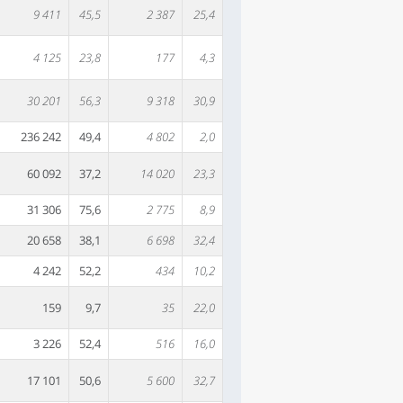
9 411
45,5
2 387
25,4
4 125
23,8
177
4,3
30 201
56,3
9 318
30,9
236 242
49,4
4 802
2,0
60 092
37,2
14 020
23,3
31 306
75,6
2 775
8,9
20 658
38,1
6 698
32,4
4 242
52,2
434
10,2
159
9,7
35
22,0
3 226
52,4
516
16,0
17 101
50,6
5 600
32,7