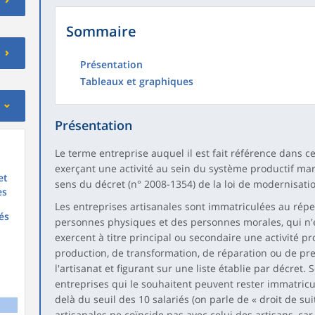
Sommaire
Présentation
Tableaux et graphiques
Présentation
Le terme entreprise auquel il est fait référence dans c
exerçant une activité au sein du système productif ma
et
sens du décret (n° 2008-1354) de la loi de modernisati
es
Les entreprises artisanales sont immatriculées au réper
és
personnes physiques et des personnes morales, qui n'e
exercent à titre principal ou secondaire une activité 
production, de transformation, de réparation ou de pre
l'artisanat et figurant sur une liste établie par décret. 
entreprises qui le souhaitent peuvent rester immatricu
delà du seuil des 10 salariés (on parle de « droit de su
artisanales ne coïncide pas avec celui des artisans, ca