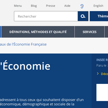
Menu
Blog
Presse
Aide
English
Thèm
DÉFINITIONS, MÉTHODES ET QUALITÉ
SERVICES
aux de l'Économie Française
INSEE 
l'Économie
Paru le 
Déco
'adressent à tous ceux qui souhaitent disposer d'un
on économique, démographique et sociale de la