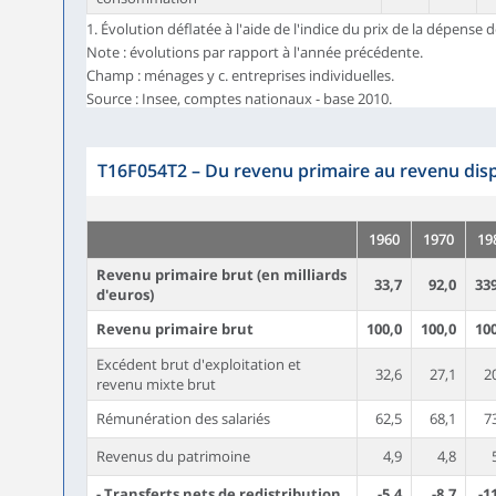
1. Évolution déflatée à l'aide de l'indice du prix de la dépen
Note : évolutions par rapport à l'année précédente.
Champ : ménages y c. entreprises individuelles.
Source : Insee, comptes nationaux - base 2010.
T16F054T2
–
Du revenu primaire au revenu dis
1960
1970
19
Revenu primaire brut (en milliards
33,7
92,0
33
d'euros)
Revenu primaire brut
100,0
100,0
10
Excédent brut d'exploitation et
32,6
27,1
2
revenu mixte brut
Rémunération des salariés
62,5
68,1
7
Revenus du patrimoine
4,9
4,8
- Transferts nets de redistribution
-5,4
-8,7
-1