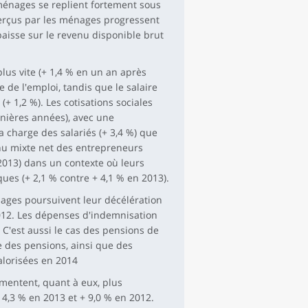
 ménages se replient fortement sous
 perçus par les ménages progressent
baisse sur le revenu disponible brut
lus vite (+ 1,4 % en un an après
e de l'emploi, tandis que le salaire
 1,2 %). Les cotisations sociales
ernières années), avec une
a charge des salariés (+ 3,4 %) que
enu mixte net des entrepreneurs
 2013) dans un contexte où leurs
ues (+ 2,1 % contre + 4,1 % en 2013).
nages poursuivent leur décélération
2012. Les dépenses d'indemnisation
 C'est aussi le cas des pensions de
le des pensions, ainsi que des
alorisées en 2014
mentent, quant à eux, plus
4,3 % en 2013 et + 9,0 % en 2012.