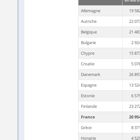
en euro
Allemagne
19 58
Autriche
22 07
Belgique
21 48
Bulgarie
2 92
Chypre
15 87
Croatie
5 07
Danemark
26 89
Espagne
13 52
Estonie
6 57
Finlande
23 27
France
20 95
Grèce
8 37
Hongrie
4 52