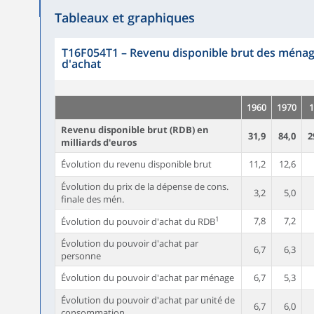
Tableaux et graphiques
T16F054T1
–
Revenu disponible brut des ménag
d'achat
1960
1970
1
Revenu disponible brut (RDB) en
31,9
84,0
2
milliards d'euros
Évolution du revenu disponible brut
11,2
12,6
Évolution du prix de la dépense de cons.
3,2
5,0
finale des mén.
1
7,8
7,2
Évolution du pouvoir d'achat du RDB
Évolution du pouvoir d'achat par
6,7
6,3
personne
Évolution du pouvoir d'achat par ménage
6,7
5,3
Évolution du pouvoir d'achat par unité de
6,7
6,0
consommation