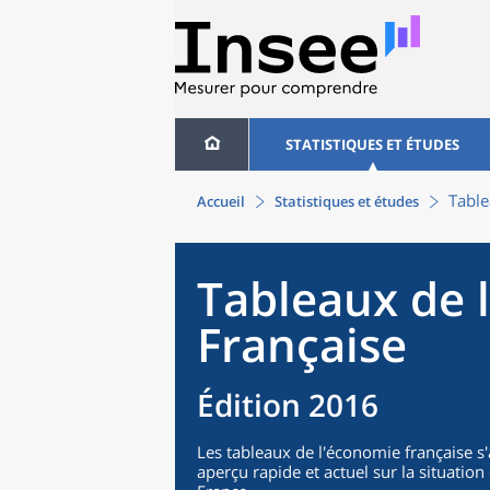
STATISTIQUES ET ÉTUDES
Table
Accueil
Statistiques et études
Tableaux de 
Française
Édition 2016
Les tableaux de l'économie française s
aperçu rapide et actuel sur la situati