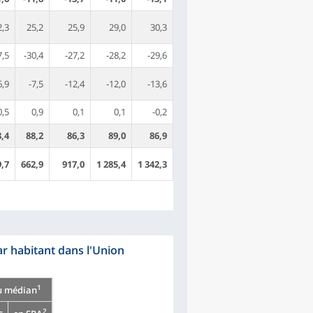
2,3
25,2
25,9
29,0
30,3
7,5
-30,4
-27,2
-28,2
-29,6
6,9
-7,5
-12,4
-12,0
-13,6
0,5
0,9
0,1
0,1
-0,2
8,4
88,2
86,3
89,0
86,9
9,7
662,9
917,0
1 285,4
1 342,3
r habitant dans l'Union
1
u médian
2