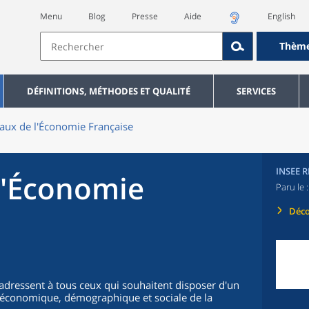
Menu
Blog
Presse
Aide
English
Thèm
DÉFINITIONS, MÉTHODES ET QUALITÉ
SERVICES
aux de l'Économie Française
INSEE 
l'Économie
Paru le 
Déco
'adressent à tous ceux qui souhaitent disposer d'un
on économique, démographique et sociale de la