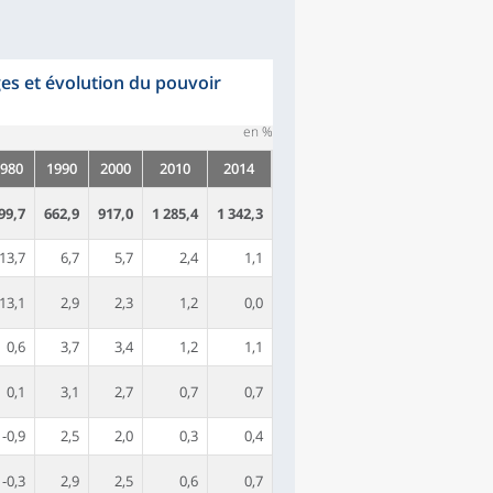
es et évolution du pouvoir
en %
980
1990
2000
2010
2014
99,7
662,9
917,0
1 285,4
1 342,3
13,7
6,7
5,7
2,4
1,1
13,1
2,9
2,3
1,2
0,0
0,6
3,7
3,4
1,2
1,1
0,1
3,1
2,7
0,7
0,7
-0,9
2,5
2,0
0,3
0,4
-0,3
2,9
2,5
0,6
0,7