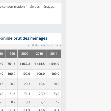
se de consommation finale des ménages.
ponible brut des ménages
en % du revenu primaire
80
1990
2000
2010
2014
9,0
751,6
1 062,2
1 444,5
1 544,9
0,0
100,0
100,0
100,0
100,0
0,6
20,2
20,3
19,4
18,9
3,9
71,6
71,4
72,9
73,9
5,5
8,2
8,3
7,7
7,2
1,6
-11,8
-13,7
-11,0
-13,1