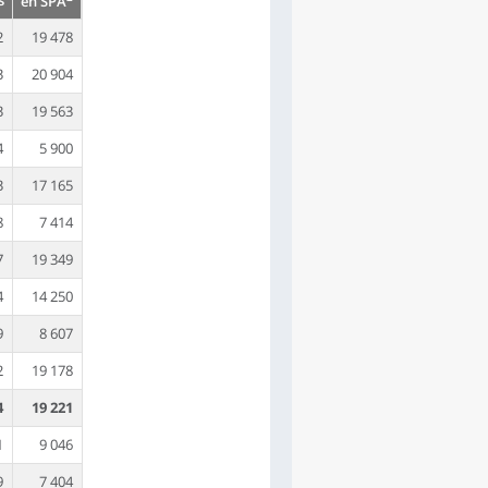
s
en SPA
2
19 478
3
20 904
3
19 563
4
5 900
3
17 165
8
7 414
7
19 349
4
14 250
9
8 607
2
19 178
4
19 221
1
9 046
9
7 404