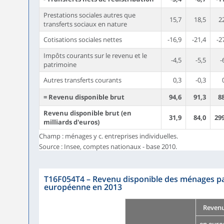
Prestations sociales autres que
15,7
18,5
2
transferts sociaux en nature
Cotisations sociales nettes
-16,9
-21,4
-2
Impôts courants sur le revenu et le
-4,5
-5,5
-
patrimoine
Autres transferts courants
0,3
-0,3
= Revenu disponible brut
94,6
91,3
8
Revenu disponible brut (en
31,9
84,0
29
milliards d'euros)
Champ : ménages y c. entreprises individuelles.
Source : Insee, comptes nationaux - base 2010.
T16F054T4
–
Revenu disponible des ménages pa
européenne en 2013
Reven