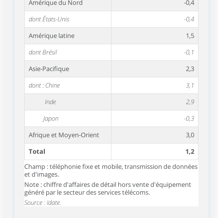
Amérique du Nord
-0,4
dont États-Unis
-0,4
Amérique latine
1,5
dont Brésil
-0,1
Asie-Pacifique
2,3
dont : Chine
3,1
Inde
2,9
Japon
-0,3
Afrique et Moyen-Orient
3,0
Total
1,2
Champ : téléphonie fixe et mobile, transmission de données
et d'images.
Note : chiffre d'affaires de détail hors vente d'équipement
généré par le secteur des services télécoms.
Source : Idate.