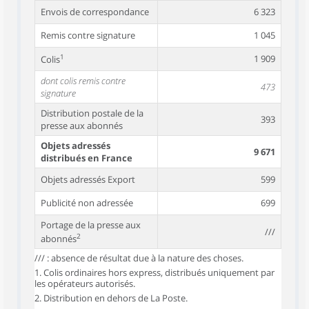
Envois de correspondance
6 323
Remis contre signature
1 045
1
1 909
Colis
dont colis remis contre
473
signature
Distribution postale de la
393
presse aux abonnés
Objets adressés
9 671
distribués en France
Objets adressés Export
599
Publicité non adressée
699
Portage de la presse aux
///
2
abonnés
/// : absence de résultat due à la nature des choses.
1. Colis ordinaires hors express, distribués uniquement par
les opérateurs autorisés.
2. Distribution en dehors de La Poste.