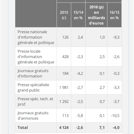
2016 (p)
2015
15/14
en
16/15
(r)
en %
milliards
en %
d'euros
Presse nationale
d'information
126
2,4
1,0
-9,3
générale et politique
Presse locale
d'information
428
-2,3
2,5
-2,6
générale et politique
Journaux gratuits
184
-4,2
0,1
-0,3
d'information
Presse spécialisée
1 981
-2,7
2,7
-3,3
grand public
Presse spéc. tech. et
1 292
-2,5
0,7
-3,7
prof.
Journaux gratuits
113
-5,8
0,1
-10,5
d'annonces
Total
4 124
-2,6
7,1
-4,0