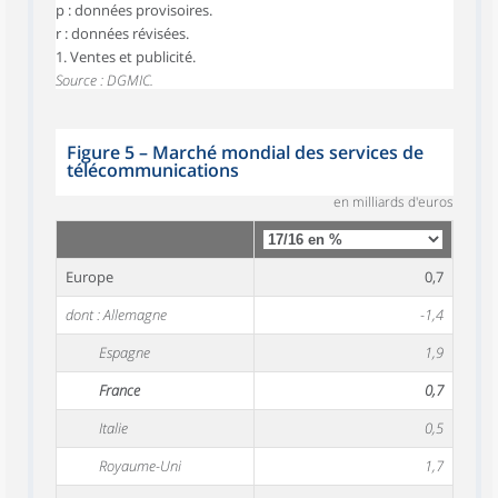
p : données provisoires.
r : données révisées.
1. Ventes et publicité.
Source : DGMIC.
Figure 5
–
Marché mondial des services de
télécommunications
en milliards d'euros
Europe
0,7
dont : Allemagne
-1,4
Espagne
1,9
France
0,7
Italie
0,5
Royaume-Uni
1,7