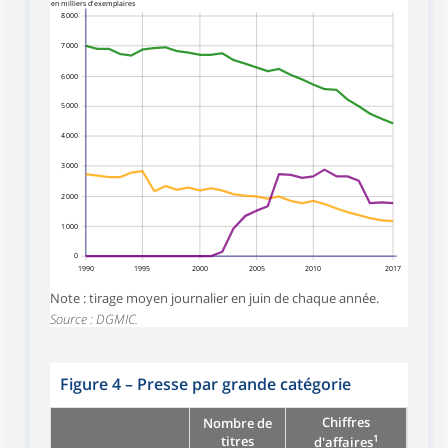
en milliers d'exemplaires
8 000
7 000
6 000
5 000
4 000
3 000
2 000
1 000
0
1990
1995
2000
2005
2010
2017
Note : tirage moyen journalier en juin de chaque année.
Source : DGMIC.
Figure 4
–
Presse par grande catégorie
Chiffres
Nombre de
1
titres
d'affaires