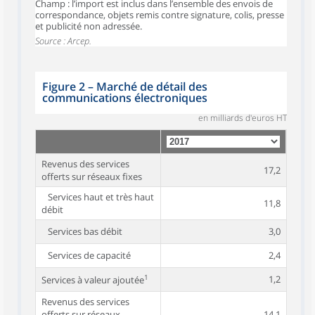
Champ : l’import est inclus dans l’ensemble des envois de
correspondance, objets remis contre signature, colis, presse
et publicité non adressée.
Source : Arcep.
Figure 2
–
Marché de détail des
communications électroniques
en milliards d'euros HT
Revenus des services
17,2
offerts sur réseaux fixes
Services haut et très haut
11,8
débit
Services bas débit
3,0
Services de capacité
2,4
1
1,2
Services à valeur ajoutée
Revenus des services
offerts sur réseaux
14,1