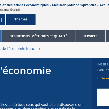
English
Thèmes
DÉFINITIONS, MÉTHODES ET QUALITÉ
SERVICES
 de l'économie française
INSEE 
l'économie
Paru le :
Décou
dressent à tous ceux qui souhaitent disposer d'un
on économique, démographique et sociale de la