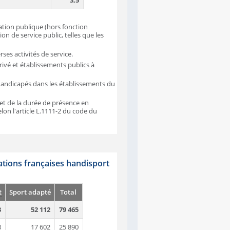
3,5
ration publique (hors fonction
on de service public, telles que les
erses activités de service.
ivé et établissements publics à
handicapés dans les établissements du
et de la durée de présence en
elon l'article L.1111-2 du code du
rations françaises handisport
t
Sport adapté
Total
3
52 112
79 465
8
17 602
25 890