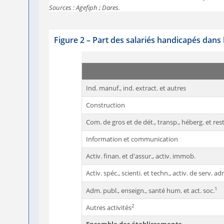
Sources : Agefiph ; Dares.
Figure 2
–
Part des salariés handicapés dans 
Ind. manuf., ind. extract. et autres
Construction
Com. de gros et de dét., transp., héberg. et res
Information et communication
Activ. finan. et d'assur., activ. immob.
Activ. spéc., scienti. et techn., activ. de serv. a
1
Adm. publ., enseign., santé hum. et act. soc.
2
Autres activités