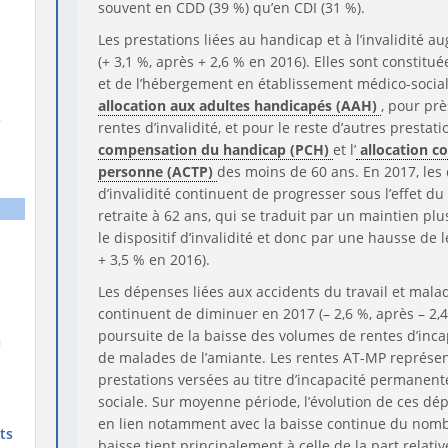
souvent en CDD (39 %) qu’en CDI (31 %).
Les prestations liées au handicap et à l’invalidité
(+ 3,1 %, après + 2,6 % en 2016). Elles sont constitué
et de l’hébergement en établissement médico-social,
allocation aux adultes handicapés (AAH)
, pour pr
s
rentes d’invalidité, et pour le reste d’autres prestati
compensation du handicap (PCH)
et l’
allocation c
personne (ACTP)
des moins de 60 ans. En 2017, les
d’invalidité continuent de progresser sous l’effet du
retraite à 62 ans, qui se traduit par un maintien pl
le dispositif d’invalidité et donc par une hausse de l
+ 3,5 % en 2016).
Les dépenses liées aux accidents du travail et mala
continuent de diminuer en 2017 (– 2,6 %, après – 2,4
poursuite de la baisse des volumes de rentes d’in
de malades de l’amiante. Les rentes AT-MP représen
prestations versées au titre d’incapacité permanente 
sociale. Sur moyenne période, l’évolution de ces dép
en lien notamment avec la baisse continue du nombr
ts
baisse tient principalement à celle de la part relativ