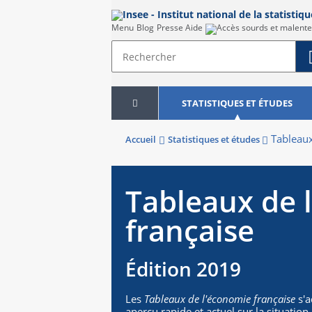
Menu
Blog
Presse
Aide
STATISTIQUES ET ÉTUDES
Tableaux
Accueil
Statistiques et études
Tableaux de 
française
Édition 2019
Les
Tableaux de l'économie française
s'a
aperçu rapide et actuel sur la situati