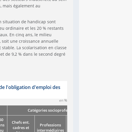
és, mais également au
n situation de handicap sont
eu ordinaire et les 20 % restants
ux. En cinq ans, le milieu
, soit une croissance annuelle
 stable. La scolarisation en classe
 et de 9,2 % dans le second degré
de l'obligation d'emploi des
en %
Catégories socioprofessionnelles
50
Chefs ent.
ans
Professions
cadres et
Employés
Ouvriers
ou
intermédiaires