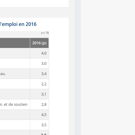
l'emploi en 2016
en %
2016 (p)
4,0
3,0
tau.
3,4
2,2
3,1
dm. et de soutien
2,8
4,5
3,5