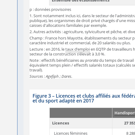
Ensemble des établissements
p : données provisoires
1. Sont notamment inclus ici, dans le secteur de l'administ
publique), les organismes de droit privé chargés d'une missi
caisses d'allocations familiales par exemple.
2. Autres activités : agriculture, sylviculture et pêche, et div
Champ : France hors Mayotte, établissements du secteur pr
caractère industriel et commercial, de 20 salariés ou plus.
Lecture : en 2016, le
taux d’emploi
en EQTP de travailleurs 
secteur de la construction s’élevait à 3,0 %.
Note : effectifs bénéficiaires
au prorata
du temps de travail 
équivalent temps plein / effectifs salariés totaux (calculés s
travail).
Sources : Agefiph ; Dares.
Figure 3
–
Licences et clubs affiliés aux fédé
et du sport adapté en 2017
Handispor
Licences
27 35
Licences féminines
8 28