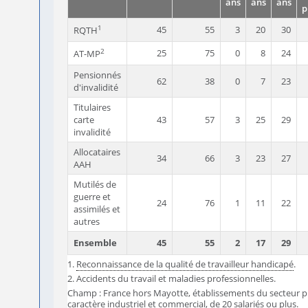
ans
ans
ans
p
1
45
55
3
20
30
RQTH
2
25
75
0
8
24
AT-MP
Pensionnés
62
38
0
7
23
d'invalidité
Titulaires
carte
43
57
3
25
29
invalidité
Allocataires
34
66
3
23
27
AAH
Mutilés de
guerre et
24
76
1
11
22
assimilés et
autres
Ensemble
45
55
2
17
29
1.
Reconnaissance de la qualité de travailleur handicapé
.
2. Accidents du travail et maladies professionnelles.
Champ : France hors Mayotte, établissements du secteur pr
caractère industriel et commercial, de 20 salariés ou plus.