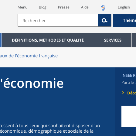
Menu
Blog
Presse
Aide
English
Thèm
DÉFINITIONS, MÉTHODES ET QUALITÉ
SERVICES
aux de l'économie française
INSEE 
l'économie
Paru le 
Déco
ressent à tous ceux qui souhaitent disposer d'un
on économique, démographique et sociale de la