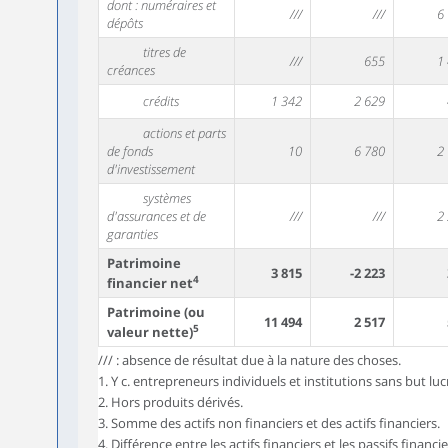
dont : numéraires et
///
///
6
dépôts
titres de
///
655
1
créances
crédits
1 342
2 629
actions et parts
de fonds
10
6 780
2
d'investissement
systèmes
d'assurances et de
///
///
2
garanties
Patrimoine
3 815
-2 223
4
financier net
Patrimoine (ou
11 494
2 517
5
valeur nette)
/// : absence de résultat due à la nature des choses.
1. Y c. entrepreneurs individuels et institutions sans but lu
2. Hors produits dérivés.
3. Somme des actifs non financiers et des actifs financiers.
4. Différence entre les actifs financiers et les passifs financie