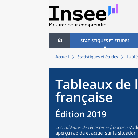
STATISTIQUES ET ÉTUDES
Table
Accueil
Statistiques et études
Tableaux de 
française
Édition 2019
Les
Tableaux de l'économie française
s'ad
aperçu rapide et actuel sur la situati