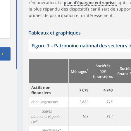
rémunération. Le
plan d’épargne entreprise
, qui c
le plus répandu des dispositifs car il sert de suppo
primes de participation et d’intéressement.
Tableaux et graphiques
Figure 1
–
Patrimoine national des secteurs in
Sociétés
Sociét
1
non
Ménages
financi
financières
Actifs non
7 679
4 740
financiers
dont : logements
3 682
715
autres
bâtiments et génie
163
814
civil
machines et