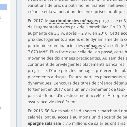
variations de prix du patrimoine financier net avec l
créance et la valorisation des entreprises publiques
s
En 2017, le
patrimoine des ménages
progresse (+ 3
de l’augmentation des prix de l’immobilier. En 2017
augmente de 3,3 %, après + 2,9 % en 2016. Cette accél
prix des logements anciens et le dynamisme de la co
patrimoine non financier des
ménages
s’accroît de 
7 679 Md€. Plus forte que celle de l’an passé, cette 
moyenne des dix années précédentes. Au sein des ac
continuent de privilégier les placements bancaires.
progresse. D’une part, les ménages préfèrent les pl
placements à risque. D’autre part, les placements su
dynamiques. L’encours des titres de créance déten
fortement en 2017 dans un environnement de taux ba
parts de fonds d’investissement accélère. À l’oppo
assurance-vie décélèrent.
s
En 2016, 56 % des salariés du secteur marchand non a
salariés, ont eu accès à au moins un dispositif de pa
épargne salariale
; 7,5 millions de salariés ont ain