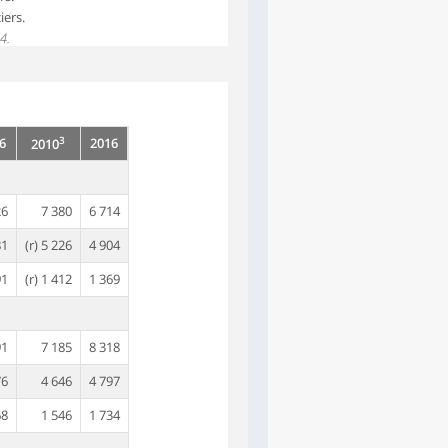
iers.
4.
3
6
2016
2010
26
7 380
6 714
81
(r) 5 226
4 904
91
(r) 1 412
1 369
91
7 185
8 318
76
4 646
4 797
68
1 546
1 734