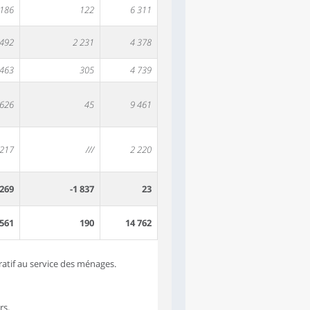
 186
122
6 311
 492
2 231
4 378
463
305
4 739
 626
45
9 461
 217
///
2 220
269
-1 837
23
561
190
14 762
cratif au service des ménages.
rs.