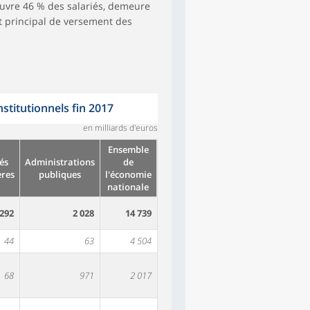
ouvre 46 % des salariés, demeure
rt principal de versement des
stitutionnels fin 2017
en milliards d'euros
Ensemble
és
Administrations
de
ères
publiques
l'économie
nationale
292
2 028
14 739
44
63
4 504
68
971
2 017