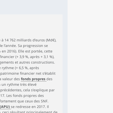
e à 14 762 milliards d’euros (Md€),
de l’année. Sa progression se
en 2016). Elle est portée, cette
nancier (+ 3,9 %, après + 3,1 %),
gements et autres constructions.
 rythme (+ 6,5 %, après
e patrimoine financier net s’établit
a valeur des
fonds propres
des
à un rythme très élevé
précédentes, cela s’explique par
017. Les fonds propres des
 fortement que ceux des SNF.
 (APU)
se redresse en 2017. Il
, ceci résultant principalement de