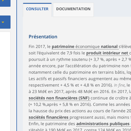
CONSULTER
DOCUMENTATION
Présentation
Fin 2017, le
patrimoine
économique
national
s’élèv
soit l’équivalent de 7,9 fois le
produit intérieur net
poursuit à un rythme soutenu (+ 3,7 %, après + 2,7 % 
année encore, par l’accélération du patrimoine non fi
notamment celle du patrimoine en terrains bâtis, lo
Les actifs et passifs financiers augmentent au même
respectivement + 4,5 % et + 4,8 % en 2016).
In fine
, l
à 23 Md€ en 2017, après 48 Md€ en 2016. En 2017, l
sociétés non financières (SNF)
continue de croître 
(+ 10,2 %,après + 5,8 % en 2016). Comme les années 
la hausse du prix des actions au cours de l’année 2
sociétés financières
progressent aussi, mais moins
Enfin, le patrimoine des
administrations publiques
s’établit à 190 Md€ en 2017, contre 124 Md€ en 2016