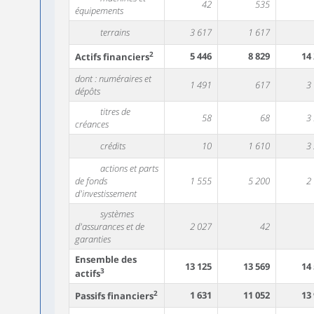
42
535
équipements
terrains
3 617
1 617
2
5 446
8 829
14
Actifs financiers
dont : numéraires et
1 491
617
3
dépôts
titres de
58
68
3
créances
crédits
10
1 610
3
actions et parts
de fonds
1 555
5 200
2
d'investissement
systèmes
d'assurances et de
2 027
42
garanties
Ensemble des
13 125
13 569
14
3
actifs
2
1 631
11 052
13
Passifs financiers