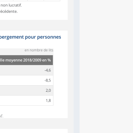
non lucratif.
précédente.
hébergement pour personnes
en nombre de lits
lle moyenne 2018/2009 en %
-4,6
-8,5
2,0
1,8
AE.