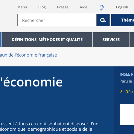
Menu
Blog
Presse
Aide
English
Thèm
DÉFINITIONS, MÉTHODES ET QUALITÉ
SERVICES
aux de l'économie française
INSEE 
l'économie
Paru le 
Déco
ressent à tous ceux qui souhaitent disposer d'un
on économique, démographique et sociale de la