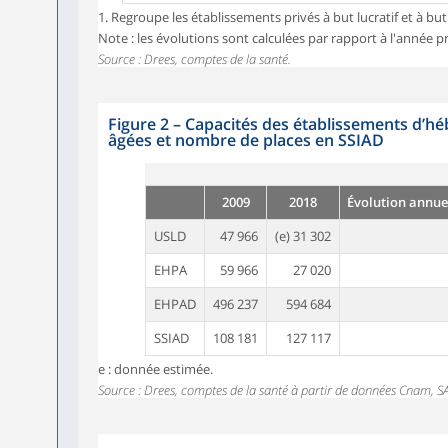
1. Regroupe les établissements privés à but lucratif et à but 
Note : les évolutions sont calculées par rapport à l'année 
Source : Drees, comptes de la santé.
Figure 2
–
Capacités des établissements d’
âgées et nombre de places en SSIAD
2009
2018
Évolution annue
USLD
47 966
(e) 31 302
EHPA
59 966
27 020
EHPAD
496 237
594 684
SSIAD
108 181
127 117
e : donnée estimée.
Source : Drees, comptes de la santé à partir de données Cnam, S