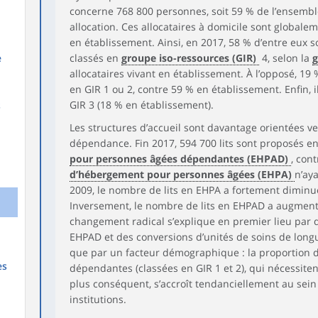
concerne 768 800 personnes, soit 59 % de l’ensemble
allocation. Ces allocataires à domicile sont globa
en établissement. Ainsi, en 2017, 58 % d’entre eu
e
classés en
groupe iso-ressources (GIR)
4, selon la
g
allocataires vivant en établissement. À l’opposé, 19
en GIR 1 ou 2, contre 59 % en établissement. Enfin, i
GIR 3 (18 % en établissement).
s
Les structures d’accueil sont davantage orientées ve
dépendance. Fin 2017, 594 700 lits sont proposés e
pour personnes âgées dépendantes (EHPAD)
, con
d’hébergement pour personnes âgées (EHPA)
n’ay
2009, le nombre de lits en EHPA a fortement diminu
Inversement, le nombre de lits en EHPAD a augment
changement radical s’explique en premier lieu par d
EHPAD et des conversions d’unités de soins de long
que par un facteur démographique : la proportion 
es
dépendantes (classées en GIR 1 et 2), qui nécessi
plus conséquent, s’accroît tendanciellement au sei
institutions.