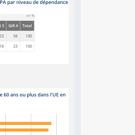
l’APA par niveau de dépendance
en %
R 3
GIR 4
Total
23
58
100
18
23
100
 60 ans ou plus dans l'UE en