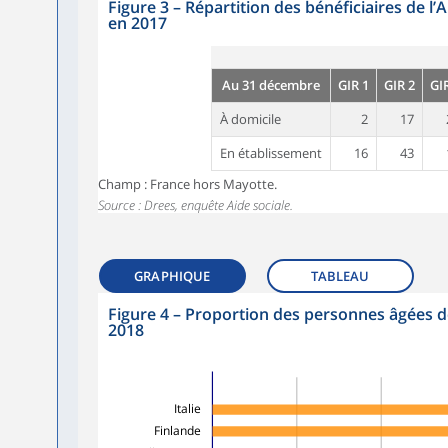
Figure 3
–
Répartition des bénéficiaires de 
en 2017
Au 31 décembre
GIR 1
GIR 2
GI
À domicile
2
17
En établissement
16
43
Champ : France hors Mayotte.
Source : Drees, enquête Aide sociale.
GRAPHIQUE
TABLEAU
Figure 4
–
Proportion des personnes âgées de
2018
Italie
Finlande