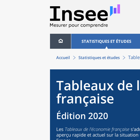
STATISTIQUES ET ÉTUDES
Table
Accueil
Statistiques et études
Tableaux de 
française
Édition 2020
Les
Tableaux de l'économie française
s'ad
aperçu rapide et actuel sur la situati