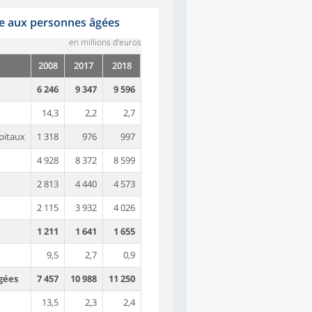
e aux personnes âgées
en millions d'euros
2008
2017
2018
6 246
9 347
9 596
14,3
2,2
2,7
pitaux
1 318
976
997
4 928
8 372
8 599
2 813
4 440
4 573
2 115
3 932
4 026
1 211
1 641
1 655
9,5
2,7
0,9
gées
7 457
10 988
11 250
13,5
2,3
2,4