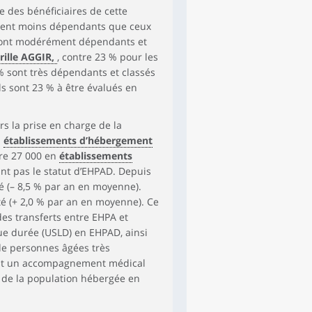
 des bénéficiaires de cette
lement moins dépendants que ceux
x sont modérément dépendants et
rille AGGIR,
, contre 23 % pour les
 % sont très dépendants et classés
ls sont 23 % à être évalués en
rs la prise en charge de la
n
établissements d’hébergement
tre 27 000 en
établissements
ant pas le statut d’EHPAD. Depuis
é (– 8,5 % par an en moyenne).
é (+ 2,0 % par an en moyenne). Ce
es transferts entre EHPA et
ue durée (USLD) en EHPAD, ainsi
de personnes âgées très
tent un accompagnement médical
n de la population hébergée en