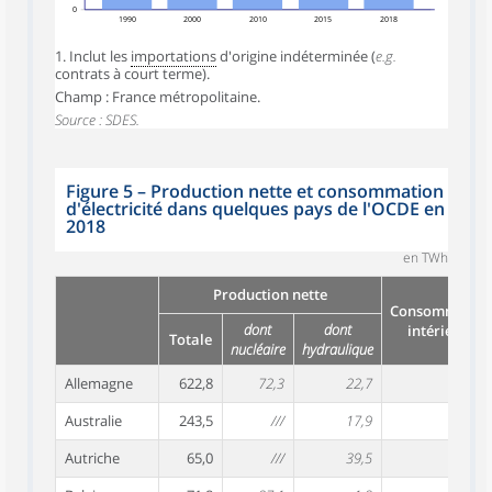
0
1990
2000
2010
2015
2018
1. Inclut les
importations
d'origine indéterminée (
e.g.
contrats à court terme).
Champ : France métropolitaine.
Source : SDES.
Figure 5
–
Production nette et consommation
d'électricité dans quelques pays de l'OCDE en
2018
en TWh
Production nette
Consommatio
dont
dont
intérieure
Totale
nucléaire
hydraulique
Allemagne
622,8
72,3
22,7
566,
Australie
243,5
///
17,9
243,
Autriche
65,0
///
39,5
73,