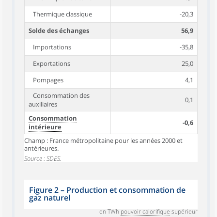
Thermique classique
-20,3
Solde des échanges
56,9
Importations
-35,8
Exportations
25,0
Pompages
4,1
Consommation des
0,1
auxiliaires
Consommation
-0,6
intérieure
Champ : France métropolitaine pour les années 2000 et
antérieures.
Source : SDES.
Figure 2
–
Production et consommation de
gaz naturel
en TWh
pouvoir calorifique
supérieur