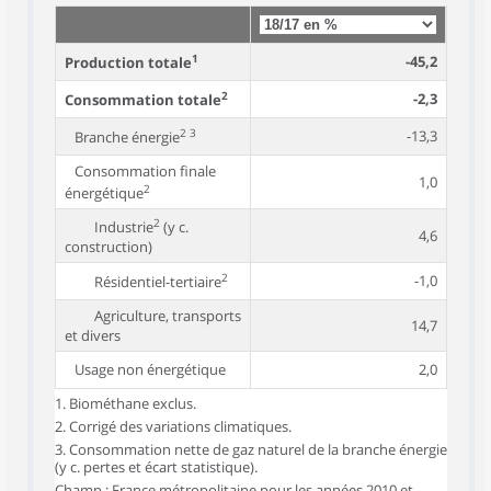
1
-45,2
Production totale
2
-2,3
Consommation totale
2 3
-13,3
Branche énergie
Consommation finale
1,0
2
énergétique
2
Industrie
(y c.
4,6
construction)
2
-1,0
Résidentiel-tertiaire
Agriculture, transports
14,7
et divers
Usage non énergétique
2,0
1. Biométhane exclus.
2. Corrigé des variations climatiques.
3. Consommation nette de gaz naturel de la branche énergie
(y c. pertes et écart statistique).
Champ : France métropolitaine pour les années 2010 et