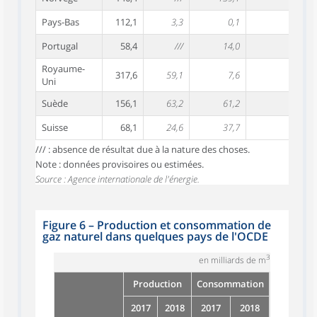
Pays-Bas
112,1
3,3
0,1
120,
Portugal
58,4
///
14,0
55,
Royaume-
317,6
59,1
7,6
332,
Uni
Suède
156,1
63,2
61,2
138,
Suisse
68,1
24,6
37,7
65,
/// : absence de résultat due à la nature des choses.
Note : données provisoires ou estimées.
Source : Agence internationale de l'énergie.
Figure 6
–
Production et consommation de
gaz naturel dans quelques pays de l'OCDE
3
en milliards de m
Production
Consommation
2017
2018
2017
2018