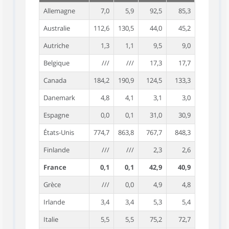
Allemagne
7,0
5,9
92,5
85,3
Australie
112,6
130,5
44,0
45,2
Autriche
1,3
1,1
9,5
9,0
Belgique
///
///
17,3
17,7
Canada
184,2
190,9
124,5
133,3
Danemark
4,8
4,1
3,1
3,0
Espagne
0,0
0,1
31,0
30,9
États-Unis
774,7
863,8
767,7
848,3
Finlande
///
///
2,3
2,6
France
0,1
0,1
42,9
40,9
Grèce
///
0,0
4,9
4,8
Irlande
3,4
3,4
5,3
5,4
Italie
5,5
5,5
75,2
72,7