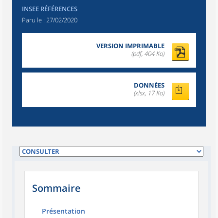
INSEE RÉFÉRENCES
Paru le :
27/02/2020
VERSION IMPRIMABLE
(pdf, 404 Ko)
DONNÉES
(xlsx, 17 Ko)
Sommaire
Présentation