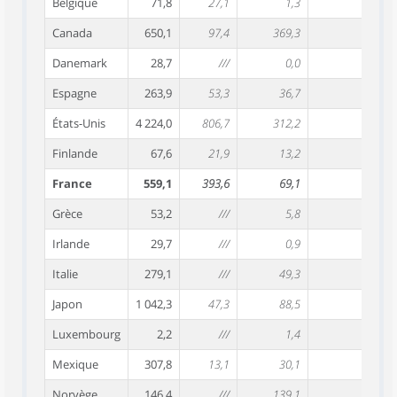
Belgique
71,8
27,1
1,3
87,
Canada
650,1
97,4
369,3
601,
Danemark
28,7
///
0,0
33,
Espagne
263,9
53,3
36,7
272,
États-Unis
4 224,0
806,7
312,2
4 242,
Finlande
67,6
21,9
13,2
87,
France
559,1
393,6
69,1
492,
Grèce
53,2
///
5,8
59,
Irlande
29,7
///
0,9
29,
Italie
279,1
///
49,3
321,
Japon
1 042,3
47,3
88,5
1 032,
Luxembourg
2,2
///
1,4
6,
Mexique
307,8
13,1
30,1
310,
Norvège
146,4
///
139,1
136,