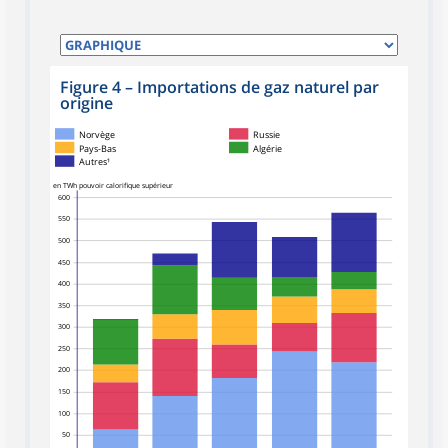
Figure 4
–
Importations de gaz naturel par
origine
Norvège
Russie
Pays-Bas
Algérie
Autres¹
en TWh pouvoir calorifique supérieur
600
550
500
450
400
350
300
250
200
150
100
50