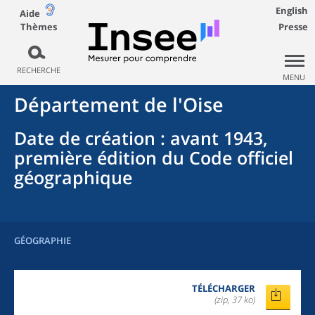
English
Aide
Thèmes
Presse
RECHERCHE
MENU
Département
de l'
Oise
Date de création
: avant 1943,
première édition du Code officiel
géographique
GÉOGRAPHIE
TÉLÉCHARGER
(zip, 37 ko)