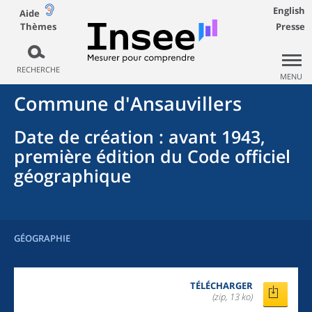
English
Aide
Thèmes
Presse
RECHERCHE
MENU
Commune
d'
Ansauvillers
Date de création
: avant 1943,
première édition du Code officiel
géographique
GÉOGRAPHIE
TÉLÉCHARGER
(zip, 13 ko)