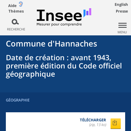
English
Aide
Thèmes
Presse
RECHERCHE
MENU
Commune
d'
Hannaches
Date de création
: avant 1943,
première édition du Code officiel
géographique
GÉOGRAPHIE
TÉLÉCHARGER
(zip, 13 ko)