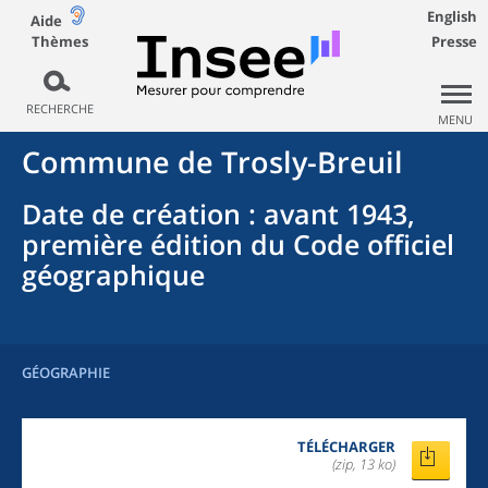
English
Aide
Thèmes
Presse
RECHERCHE
MENU
Commune
de
Trosly-Breuil
Date de création
: avant 1943,
première édition du Code officiel
géographique
GÉOGRAPHIE
TÉLÉCHARGER
(zip, 13 ko)