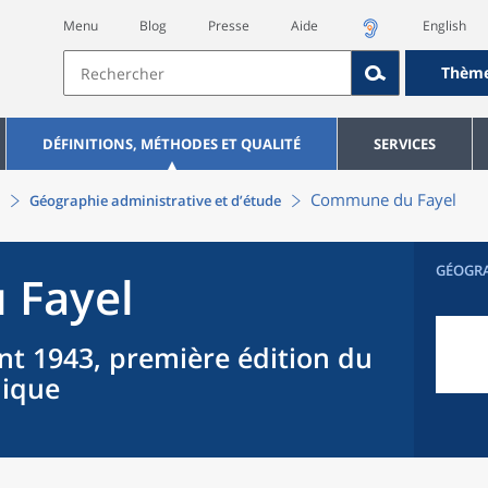
Menu
Blog
Presse
Aide
English
Thèm
DÉFINITIONS, MÉTHODES ET QUALITÉ
SERVICES
Commune
du
Fayel
Géographie administrative et d’étude
GÉOGR
u
Fayel
nt 1943, première édition du
hique