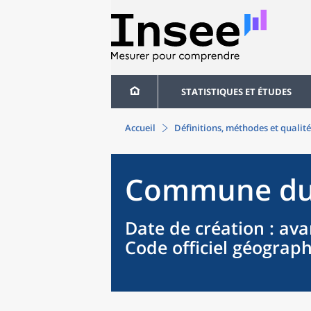
STATISTIQUES ET ÉTUDES
Accueil
Définitions, méthodes et qualité
Commune
d
Date de création
: ava
Code officiel géograp