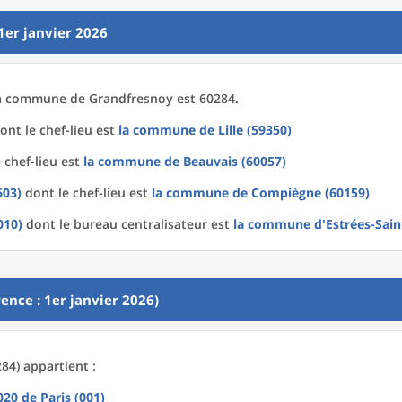
1er janvier 2026
a
commune
de
Grandfresnoy est 60284.
ont le chef-lieu est
la commune
de
Lille (59350)
 chef-lieu est
la commune
de
Beauvais (60057)
603)
dont le chef-lieu est
la commune
de
Compiègne (60159)
010)
dont le bureau centralisateur est
la commune
d'
Estrées-Sain
ence : 1er janvier 2026)
84) appartient :
2020
de
Paris (001)