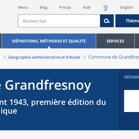
Menu
Blog
Presse
Aide
English
Thèm
DÉFINITIONS, MÉTHODES ET QUALITÉ
SERVICES
Commune
de
Grandfre
Géographie administrative et d’étude
GÉOGR
e
Grandfresnoy
nt 1943, première édition du
hique