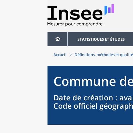
STATISTIQUES ET ÉTUDES
Accueil
Définitions, méthodes et qualité
Commune
d
Date de création
: ava
Code officiel géograp