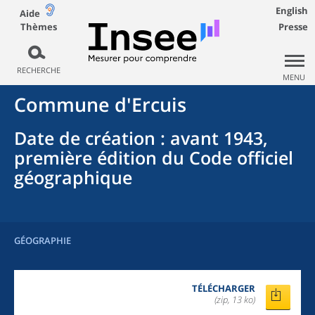
English
Aide
Thèmes
Presse
RECHERCHE
MENU
Commune
d'
Ercuis
Date de création
: avant 1943,
première édition du Code officiel
géographique
GÉOGRAPHIE
TÉLÉCHARGER
(zip, 13 ko)