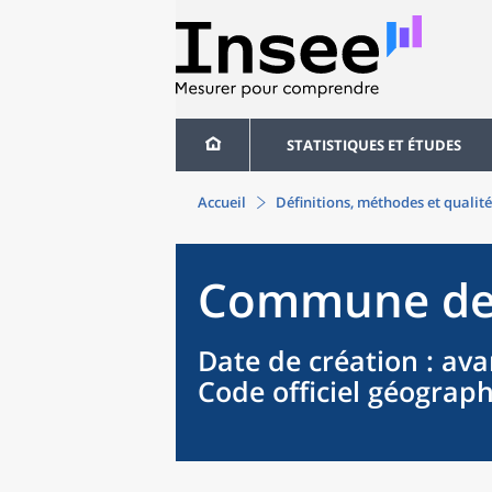
STATISTIQUES ET ÉTUDES
Accueil
Définitions, méthodes et qualité
Commune
d
Date de création
: ava
Code officiel géograp