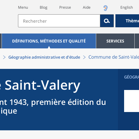
Menu
Blog
Presse
Aide
English
Thèm
DÉFINITIONS, MÉTHODES ET QUALITÉ
SERVICES
Commune
de
Saint-Val
Géographie administrative et d’étude
GÉOGR
e
Saint-Valery
nt 1943, première édition du
hique