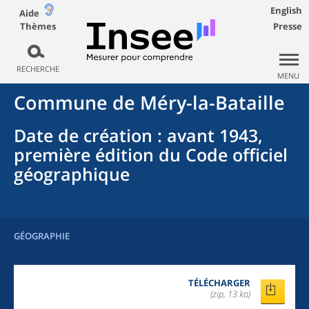
English
Aide
Thèmes
Presse
RECHERCHE
MENU
Commune
de
Méry-la-Bataille
Date de création
: avant 1943,
première édition du Code officiel
géographique
GÉOGRAPHIE
TÉLÉCHARGER
(zip, 13 ko)