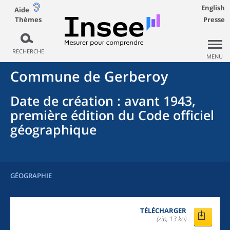
English
Aide
Thèmes
Presse
RECHERCHE
MENU
Commune
de
Gerberoy
Date de création
: avant 1943,
première édition du Code officiel
géographique
GÉOGRAPHIE
TÉLÉCHARGER
(zip, 13 ko)