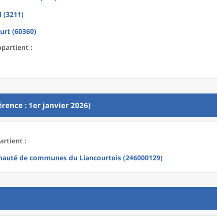
l (3211)
urt (60360)
partient :
rence : 1er janvier 2026)
rtient :
uté de communes du Liancourtois (246000129)