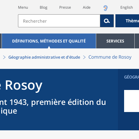
Menu
Blog
Presse
Aide
English
Thèm
DÉFINITIONS, MÉTHODES ET QUALITÉ
SERVICES
Commune
de
Rosoy
Géographie administrative et d’étude
GÉOGR
e
Rosoy
nt 1943, première édition du
hique