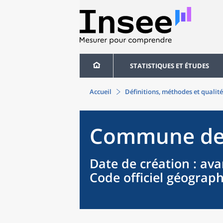
STATISTIQUES ET ÉTUDES
Accueil
Définitions, méthodes et qualité
Commune
d
Date de création
: ava
Code officiel géograp