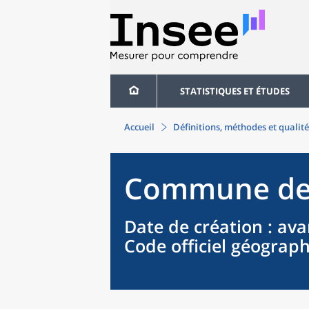
STATISTIQUES ET ÉTUDES
Accueil
Définitions, méthodes et qualité
Commune
d
Date de création
: ava
Code officiel géograp