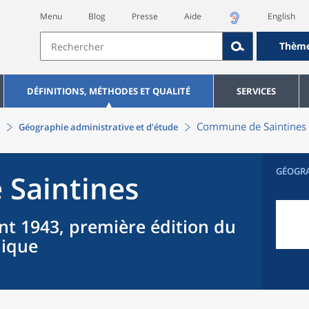
Menu
Blog
Presse
Aide
English
Thèm
DÉFINITIONS, MÉTHODES ET QUALITÉ
SERVICES
Commune
de
Saintines
Géographie administrative et d’étude
GÉOGR
e
Saintines
nt 1943, première édition du
hique