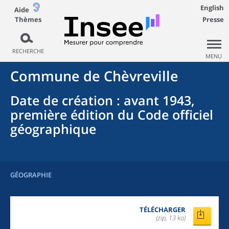
English
Aide
Thèmes
Presse
RECHERCHE
MENU
Commune
de
Chèvreville
Date de création
: avant 1943,
première édition du Code officiel
géographique
GÉOGRAPHIE
TÉLÉCHARGER
(zip, 13 ko)