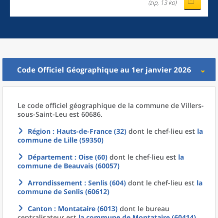
(zip, 13 ko)
Code Officiel Géographique au 1er janvier 2026
Le code officiel géographique
de la
commune
de
Villers-
sous-Saint-Leu est 60686.
Région
: Hauts-de-France (32)
dont le chef-lieu est
la
commune
de
Lille (59350)
Département
: Oise (60)
dont le chef-lieu est
la
commune
de
Beauvais (60057)
Arrondissement
: Senlis (604)
dont le chef-lieu est
la
commune
de
Senlis (60612)
Canton
: Montataire (6013)
dont le bureau
centralisateur est
la commune
de
Montataire (60414)