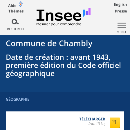
English
Aide
Thèmes
Presse
RECHERCHE
MENU
Commune
de
Chambly
Date de création
: avant 1943,
première édition du Code officiel
géographique
GÉOGRAPHIE
TÉLÉCHARGER
(zip, 13 ko)