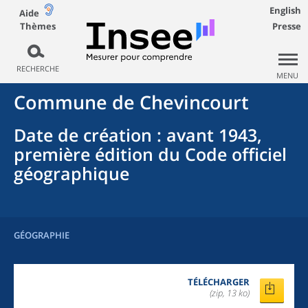
English
Aide
Thèmes
Presse
RECHERCHE
MENU
Commune
de
Chevincourt
Date de création
: avant 1943,
première édition du Code officiel
géographique
GÉOGRAPHIE
TÉLÉCHARGER
(zip, 13 ko)