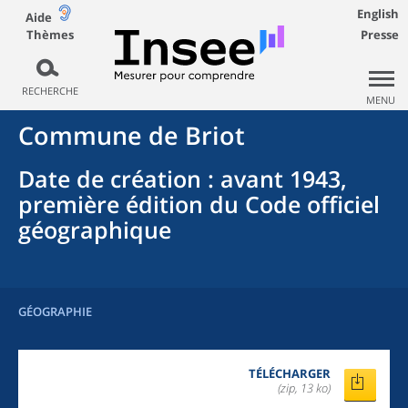
English
Aide
Thèmes
Presse
RECHERCHE
MENU
Commune
de
Briot
Date de création
: avant 1943,
première édition du Code officiel
géographique
GÉOGRAPHIE
TÉLÉCHARGER
(zip, 13 ko)