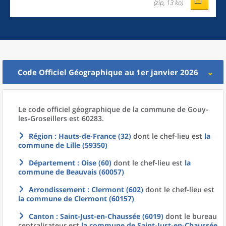
(zip, 13 ko)
Code Officiel Géographique au 1er janvier 2026
Le code officiel géographique
de la
commune
de
Gouy-
les-Groseillers est 60283.
Région
: Hauts-de-France (32)
dont le chef-lieu est
la
commune
de
Lille (59350)
Département
: Oise (60)
dont le chef-lieu est
la
commune
de
Beauvais (60057)
Arrondissement
: Clermont (602)
dont le chef-lieu est
la commune
de
Clermont (60157)
Canton
: Saint-Just-en-Chaussée (6019)
dont le bureau
centralisateur est
la commune
de
Saint-Just-en-Chaussée