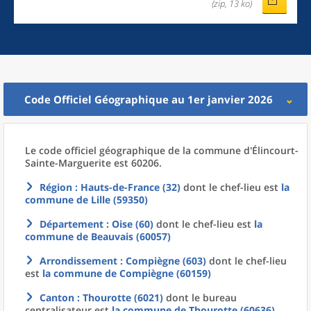
(zip, 13 ko)
Code Officiel Géographique au 1er janvier 2026
Le code officiel géographique
de la
commune
d'
Élincourt-
Sainte-Marguerite est 60206.
Région
: Hauts-de-France (32)
dont le chef-lieu est
la
commune
de
Lille (59350)
Département
: Oise (60)
dont le chef-lieu est
la
commune
de
Beauvais (60057)
Arrondissement
: Compiègne (603)
dont le chef-lieu
est
la commune
de
Compiègne (60159)
Canton
: Thourotte (6021)
dont le bureau
centralisateur est
la commune
de
Thourotte (60636)