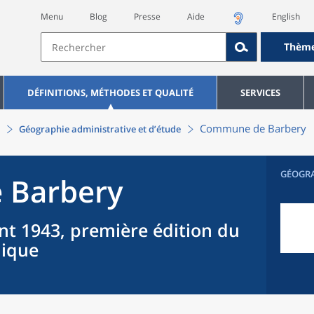
Menu
Blog
Presse
Aide
English
Thèm
DÉFINITIONS, MÉTHODES ET QUALITÉ
SERVICES
Commune
de
Barbery
Géographie administrative et d’étude
GÉOGR
e
Barbery
nt 1943, première édition du
hique