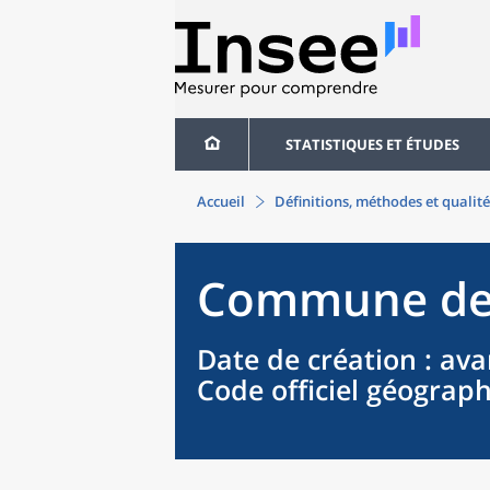
STATISTIQUES ET ÉTUDES
Accueil
Définitions, méthodes et qualité
Commune
d
Date de création
: ava
Code officiel géograp