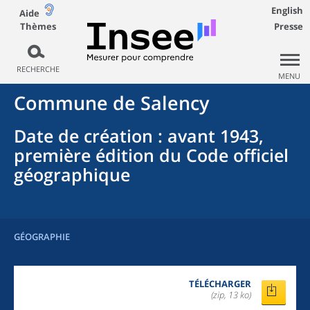
English
Aide
Thèmes
Presse
RECHERCHE
MENU
Commune
de
Salency
Date de création
: avant 1943,
première édition du Code officiel
géographique
GÉOGRAPHIE
TÉLÉCHARGER
(zip, 13 ko)