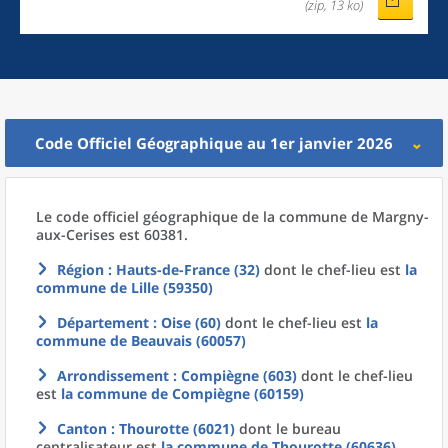
(zip, 13 ko)
Code Officiel Géographique au 1er janvier 2026
Le code officiel géographique
de la
commune
de
Margny-
aux-Cerises est 60381.
Région
: Hauts-de-France (32)
dont le chef-lieu est
la
commune
de
Lille (59350)
Département
: Oise (60)
dont le chef-lieu est
la
commune
de
Beauvais (60057)
Arrondissement
: Compiègne (603)
dont le chef-lieu
est
la commune
de
Compiègne (60159)
Canton
: Thourotte (6021)
dont le bureau
centralisateur est
la commune
de
Thourotte (60636)