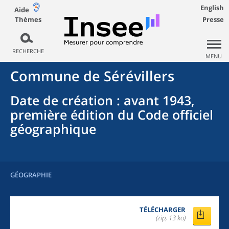
English
Aide
Thèmes
Presse
RECHERCHE
MENU
Commune
de
Sérévillers
Date de création
: avant 1943,
première édition du Code officiel
géographique
GÉOGRAPHIE
TÉLÉCHARGER
(zip, 13 ko)