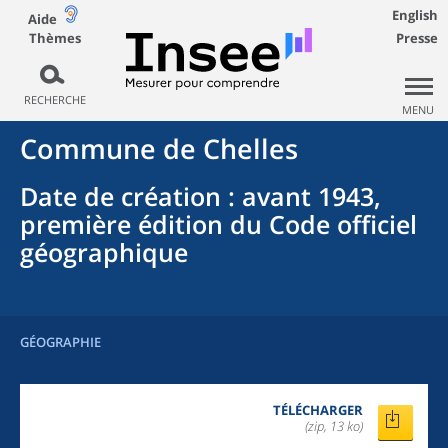
English
Aide
Thèmes
Presse
RECHERCHE
MENU
Commune
de
Chelles
Date de création
: avant 1943,
première édition du Code officiel
géographique
GÉOGRAPHIE
TÉLÉCHARGER
(zip, 13 ko)