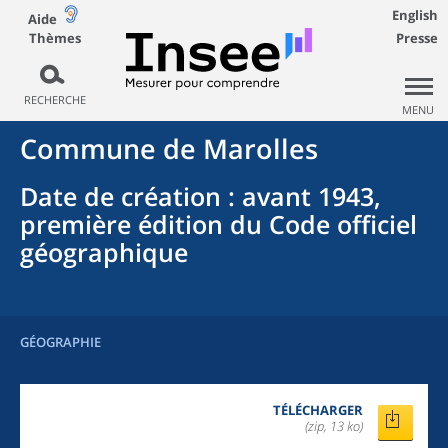
English
Aide
Thèmes
Presse
RECHERCHE
MENU
Commune
de
Marolles
Date de création
: avant 1943,
première édition du Code officiel
géographique
GÉOGRAPHIE
TÉLÉCHARGER
(zip, 13 ko)