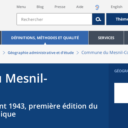
Menu
Blog
Presse
Aide
English
Thèm
DÉFINITIONS, MÉTHODES ET QUALITÉ
SERVICES
Commune
du
Mesnil-Co
Géographie administrative et d’étude
GÉOGR
u
Mesnil-
nt 1943, première édition du
hique