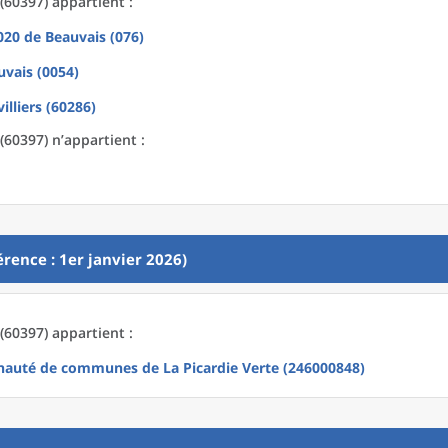
(60397) appartient :
2020
de
Beauvais (076)
uvais (0054)
illiers (60286)
(60397) n’appartient :
rence : 1er janvier 2026)
(60397) appartient :
uté de communes de La Picardie Verte (246000848)