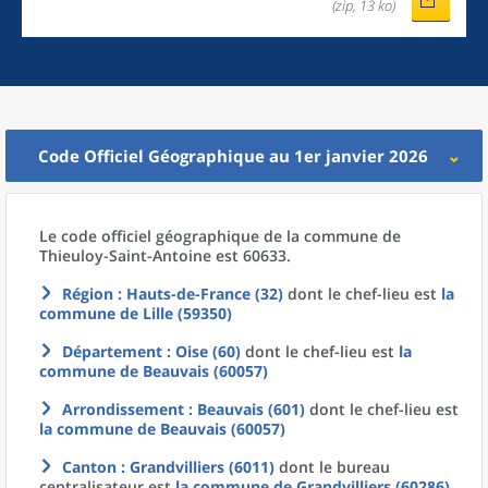
(zip, 13 ko)
Code Officiel Géographique au 1er janvier 2026
Le code officiel géographique
de la
commune
de
Thieuloy-Saint-Antoine est 60633.
Région
: Hauts-de-France (32)
dont le chef-lieu est
la
commune
de
Lille (59350)
Département
: Oise (60)
dont le chef-lieu est
la
commune
de
Beauvais (60057)
Arrondissement
: Beauvais (601)
dont le chef-lieu est
la commune
de
Beauvais (60057)
Canton
: Grandvilliers (6011)
dont le bureau
centralisateur est
la commune
de
Grandvilliers (60286)