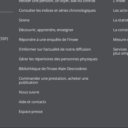
Réviser une pension, un loyer, bail ou contrat
L'Insee
Consulter les indices et séries chronologiques
Les activ
Sirene
La stati
Découvrir, apprendre, enseigner
La const
(SSP)
Répondre à une enquête de l'Insee
Mesure d
S’informer sur l’actualité de notre diffusion
Services 
plus simp
Gérer les répertoires des personnes physiques
Bibliothèque de l’Insee Alain Desrosières
Commander une prestation, acheter une
publication
Nous suivre
Aide et contacts
Espace presse