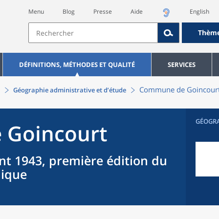
Menu
Blog
Presse
Aide
English
Thèm
DÉFINITIONS, MÉTHODES ET QUALITÉ
SERVICES
Commune
de
Goincour
Géographie administrative et d’étude
GÉOGR
e
Goincourt
nt 1943, première édition du
hique