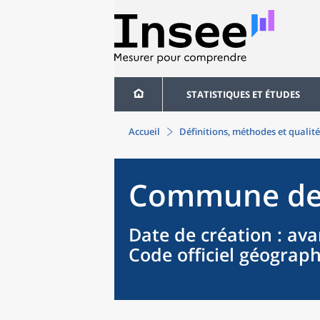
STATISTIQUES ET ÉTUDES
Accueil
Définitions, méthodes et qualité
Commune
d
Date de création
: ava
Code officiel géograp