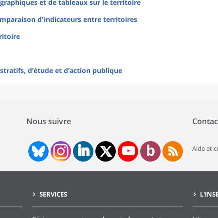
raphiques et de tableaux sur le territoire
mparaison d'indicateurs entre territoires
ritoire
tratifs, d’étude et d’action publique
Nous suivre
Contac
Aide et 
SERVICES
L'INS