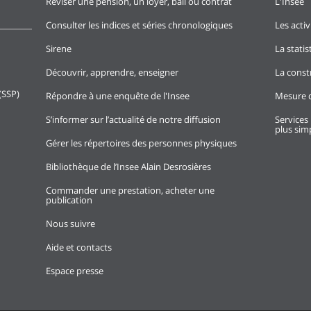
Réviser une pension, un loyer, bail ou contrat
L'Insee
Consulter les indices et séries chronologiques
Les activ
Sirene
La stati
Découvrir, apprendre, enseigner
La const
(SSP)
Répondre à une enquête de l'Insee
Mesure d
S’informer sur l’actualité de notre diffusion
Services 
plus simp
Gérer les répertoires des personnes physiques
Bibliothèque de l’Insee Alain Desrosières
Commander une prestation, acheter une
publication
Nous suivre
Aide et contacts
Espace presse