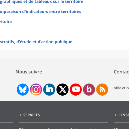
raphiques et de tableaux sur le territoire
mparaison d'indicateurs entre territoires
ritoire
tratifs, d’étude et d’action publique
Nous suivre
Contac
Aide et 
SERVICES
L'INS