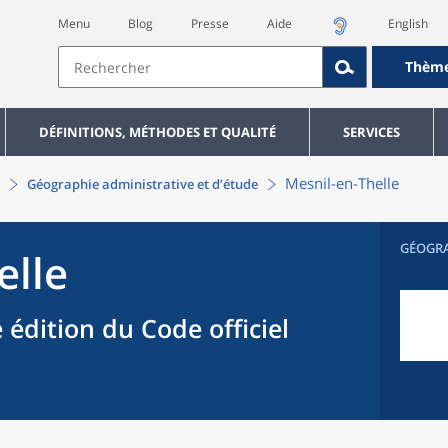
Menu
Blog
Presse
Aide
English
Thèm
DÉFINITIONS, MÉTHODES ET QUALITÉ
SERVICES
Mesnil-en-Thelle
Géographie administrative et d’étude
GÉOGR
elle
 édition du Code officiel